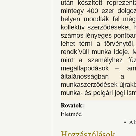
után készített reprezent
mintegy 400 ezer dolgo
helyen mondták fel még 
kollektív szerződéseket, 
számos lényeges pontban 
lehet térni a törvénytő
rendkívüli munka ideje.
mint a személyhez fűz
megállapodások −, am
általánosságban a
munkaszerződések újrakö
munka- és polgári jogi is
Rovatok:
Életmód
»
A 
Hozzászólások