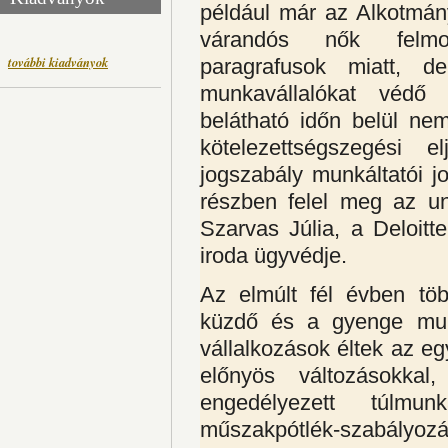
például már az Alkotmány
várandós nők felmon
további kiadványok
paragrafusok miatt, 
munkavállalókat védő 
belátható időn belül ne
kötelezettségszegési 
jogszabály munkáltatói j
részben felel meg az un
Szarvas Júlia, a Deloitt
iroda ügyvédje.
Az elmúlt fél évben tö
küzdő és a gyenge munk
vállalkozások éltek az 
előnyös változásokka
engedélyezett túlmu
műszakpótlék-szabályozá