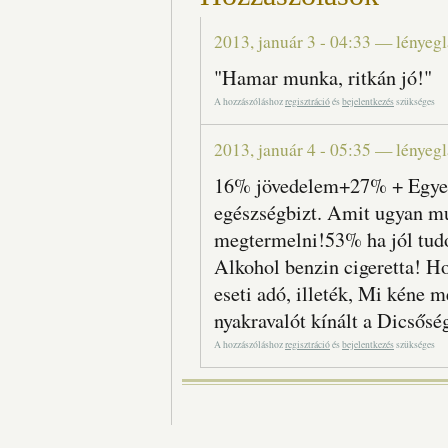
2013, január 3 - 04:33
—
lényegl
"Hamar munka, ritkán jó!"
A hozzászóláshoz
regisztráció
és
bejelentkezés
szükséges
2013, január 4 - 05:35
—
lényegl
16% jövedelem+27% + Egyesa
egészségbizt. Amit ugyan mun
megtermelni!53% ha jól tu
Alkohol benzin cigeretta! Ho
eseti adó, illeték, Mi kéne m
nyakravalót kínált a Dicsős
A hozzászóláshoz
regisztráció
és
bejelentkezés
szükséges