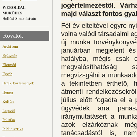
jogértelmezéstől. Vár
WEBOLDAL
majd választ fontos gya
MŰKÖDÉS:
Hollósi-Simon István
Fél év elteltével egyre n
volna valódi társadalmi eg
Rovatok
új munka törvénykönyvé
Archívum
januárban megjelent é
Egészség
hatályba, mégis csak e
Életmód
megvalósíthatóság
Egyéb
megvizsgálni a munkaadók
a tekintetben érthető, 
Hírek, közlemények
átmenti rendelkezésekrő
Humor
július előtt fogadta el a
Kultúra
ügyvédek arra panas
Lapszél
iránymutatásért a munka
Politika
azok elzárkóznak még
Publicisztika
tanácsadástól is, nem