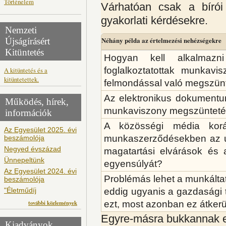
Történelem
Várhatóan csak a bírói
gyakorlati kérdésekre.
Nemzeti
Néhány példa az értelmezési nehézségekre
Újságírásért
Kitüntetés
Hogyan kell alkalmazni
foglalkoztatottak munkavi
A kitüntetés és a
kitüntetettek.
felmondással való megszünt
Az elektronikus dokumentu
Működés, hírek,
munkaviszony megszünteté
információk
A közösségi média kor
Az Egyesület 2025. évi
munkaszerződésekben az új 
beszámolója
Negyed évszázad
magatartási elvárások és 
Ünnepeltünk
egyensúlyát?
Az Egyesület 2024. évi
Problémás lehet a munkáltat
beszámolója
eddig ugyanis a gazdasági 
"Életműdíj
ezt, most azonban ez átker
további közlemények
Egyre-másra bukkannak 
Kiadványok