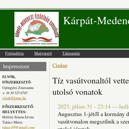
Kárpát-Medenc
Fotógaléria
Magyarerő
Támogatás
Címlap
Jelenlegi hely
Impresszum
ELNÖK,
Tíz vasútvonaltól vett
FŐSZERKESZTŐ:
Gyöngyösi Zsuzsanna
utolsó vonatok
+ 36 30 525 6745
elnok@kame.hu
2023, július 31 - 23:14
—
hol
FŐSZERKESZTŐ-
HELYETTES:
Augusztus 1-jétől a kormány 
Hollósi-Simon István
vasútvonalon megszűnik a szemé
Takács Mária
takacs55@gmail.com
utolsó járatok.