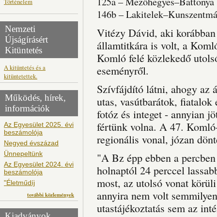
125a – Mezőhegyes–Battonya
Történelem
146b – Lakitelek–Kunszentmá
Nemzeti
Vitézy Dávid, aki korábba
Újságírásért
államtitkára is volt, a Kom
Kitüntetés
Komló felé közlekedő utolsó 
A kitüntetés és a
eseményről.
kitüntetettek.
Szívfájdító látni, ahogy az
Működés, hírek,
utas, vasútbarátok, fiatalok
információk
fotóz és integet - annyian j
fértünk volna. A 47. Komló
Az Egyesület 2025. évi
beszámolója
regionális vonal, józan dönt
Negyed évszázad
Ünnepeltünk
"A Bz épp ebben a percben
Az Egyesület 2024. évi
holnaptól 24 perccel lassab
beszámolója
most, az utolsó vonat körüli
"Életműdíj
annyira nem volt semmilyen
további közlemények
utastájékoztatás sem az inté
Kiadványok