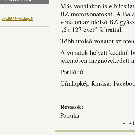
Más vonalakon is elbúcsúzt
BZ motorvonatokat. A Balas
további kiadványok
vonalon az utolsó BZ gyász
„élt 127 évet” felirattal.
Több utolsó vonatot szinté
A vonatok helyett keddtől b
jelentősen megnövekedett m
Portfólió
Címlapkép forrása: Facebo
Rovatok:
Politika
»
A 