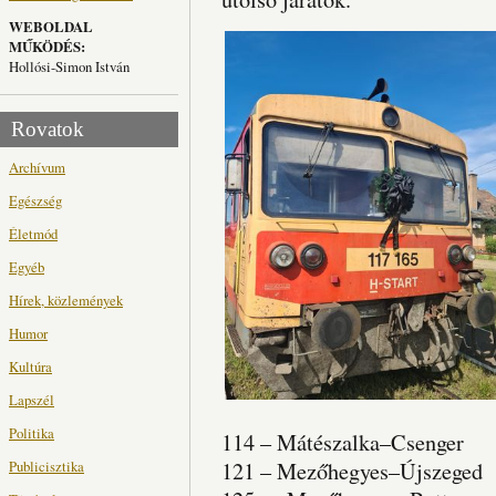
WEBOLDAL
MŰKÖDÉS:
Hollósi-Simon István
Rovatok
Archívum
Egészség
Életmód
Egyéb
Hírek, közlemények
Humor
Kultúra
Lapszél
Politika
114 – Mátészalka–Csenger
Publicisztika
121 – Mezőhegyes–Újszeged