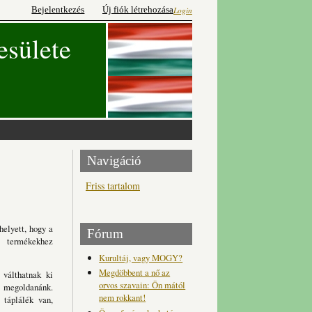
Bejelentkezés
Új fiók létrehozása
Login
esülete
Navigáció
Friss tartalom
helyett, hogy a
Fórum
 termékekhez
Kurultáj, vagy MOGY?
Megdöbbent a nő az
 válthatnak ki
orvos szavain: Ön mától
at megoldanánk.
nem rokkant!
 táplálék van,