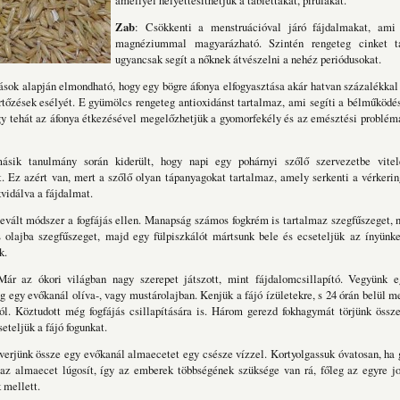
amellyel helyettesíthetjük a tablettákat, pirulákat.
Zab
: Csökkenti a menstruációval járó fájdalmakat, ami
magnéziummal magyarázható. Szintén rengeteg cinket t
ugyancsak segít a nőknek átvészelni a nehéz periódusokat.
ások alapján elmondható, hogy egy bögre áfonya elfogyasztása akár hatvan százalékkal
tőzések esélyét. E gyümölcs rengeteg antioxidánst tartalmaz, ami segíti a bélműködés
Így tehát az áfonya étkezésével megelőzhetjük a gyomorfekély és az emésztési problém
ik tanulmány során kiderült, hogy napi egy pohárnyi szőlő szervezetbe vitel
. Ez azért van, mert a szőlő olyan tápanyagokat tartalmaz, amely serkenti a vérkerin
kvidálva a fájdalmat.
evált módszer a fogfájás ellen. Manapság számos fogkrém is tartalmaz szegfűszeget, 
 olajba szegfűszeget, majd egy fülpiszkálót mártsunk bele és ecseteljük az ínyünke
k.
Már az ókori világban nagy szerepet játszott, mint fájdalomcsillapító. Vegyünk e
 egy evőkanál olíva-, vagy mustárolajban. Kenjük a fájó ízületekre, s 24 órán belül m
ól. Köztudott még fogfájás csillapítására is. Három gerezd fokhagymát törjünk össz
eteljük a fájó fogunkat.
verjünk össze egy evőkanál almaecetet egy csésze vízzel. Kortyolgassuk óvatosan, h
az almaecet lúgosít, így az emberek többségének szüksége van rá, főleg az egyre jo
 mellett.