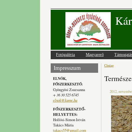
Kár
Fotógaléria
Magyarerő
Támogatá
Címlap
Jelenlegi
Impresszum
Természet
ELNÖK,
FŐSZERKESZTŐ:
Gyöngyösi Zsuzsanna
2012, november
+ 36 30 525 6745
elnok@kame.hu
FŐSZERKESZTŐ-
HELYETTES:
Hollósi-Simon István
Takács Mária
takacs55@gmail.com