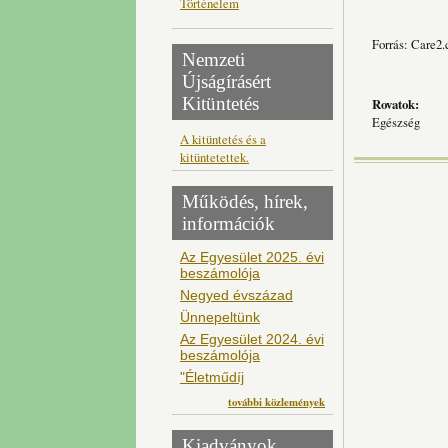
Történelem
Forrás: Care2
Nemzeti
Újságírásért
Kitüntetés
Rovatok:
Egészség
A kitüntetés és a
kitüntetettek.
Működés, hírek,
információk
Az Egyesület 2025. évi
beszámolója
Negyed évszázad
Ünnepeltünk
Az Egyesület 2024. évi
beszámolója
"Életműdíj
további közlemények
Kiadványok