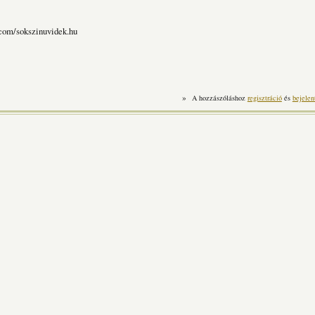
.com/sokszinuvidek.hu
»
A hozzászóláshoz
regisztráció
és
bejelen