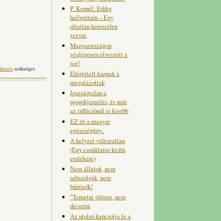
P. Kornél: Eddig
hallgattam – Egy
oltatlan keresetlen
szavai
Magyarországon
véglegesen elveszett a
jog!
tkezés
szükséges
Elégtételt kapnak a
megalázottak
Igazságtalan a
nyugdíjemelés, és már
az inflációnál is kisebb
EZ itt a magyar
egészségügy..
A helyzet változatlan
(Egy csodálatos kisfiú
emlékére)
Nem állatok, nem
rabszolgák, nem
bűnözők!
"Temetni jöttem, nem
dicsérni
Az utolsó kapcsolja le a