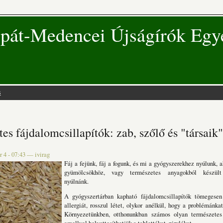
pát-Medencei Újságírók Egy
s
 hely
es fájdalomcsillapítók: zab, szőlő és "társaik"
 4 - 07:43
—
ivirag
Fáj a fejünk, fáj a fogunk, és mi a gyógyszerekhez nyúlunk, a
gyümölcsökhöz, vagy természetes anyagokból készült
nyúlnánk.
A gyógyszertárban kapható fájdalomcsillapítók tömegesen
allergiát, rosszul létet, olykor anélkül, hogy a problémánk
Környezetünkben, otthonunkban számos olyan természetes