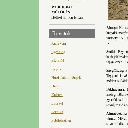
WEBOLDAL
MŰKÖDÉS:
Hollósi-Simon István
Áfonya
: Kutat
húgyúti megfer
Rovatok
vírusokat öl. 
is.
Archívum
Szőlő:
Egy más
Egészség
hátfájdalmakat
Életmód
táján, ezzel li
Egyéb
Szegfűszeg
: B
Tegyünk kevés
Hírek, közlemények
módon működi
Humor
Fokhagyma
: 
melegítsük meg
Kultúra
gyötrődések al
Lapszél
sóval, majd ecs
Politika
Almaecet
: Ke
támad. Mivel 
Publicisztika
savasító diéták