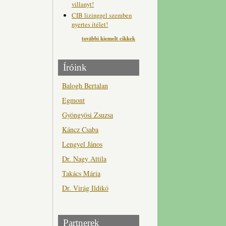
villanyt!
CIB lizinggel szemben
nyertes ítélet!
további kiemelt cikkek
Íróink
Balogh Bertalan
Egmont
Gyöngyösi Zsuzsa
Káncz Csaba
Lengyel János
Dr. Nagy Attila
Takács Mária
Dr. Virág Ildikó
Partnerek