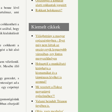
Összefogás a korhatár
alatti rokkantak jogaiért
 a benne lévő
Rokkant holokauszt?
artalmaz, ami
 csökkentheti a
Kiemelt cikkek
t azáltal, hogy
ák kialakulását
Világbotrány a magyar
egészségügyben – Ilyet
még nem láttak az
e csökkenti a
ország egyik legnagyobb
gést a hát alsó
városában, egy fontos
megyszékhelyen
nem véletlenül.
Holnaptól a munkáltató
t. Mesébe illő
kirúghatja a
kismamákat és a
táppénzen lévőket is
gy gerezdet, s
azonnal!
entességet ad a
Mi vezetett a Fidesz
e egy csipetnyi
nagyarányú
győzelméhez?!
a gyomorégésünk
Valami beindult Trianon
bban elterjedő
ügyében is.
Oltás, vagy meghalsz'