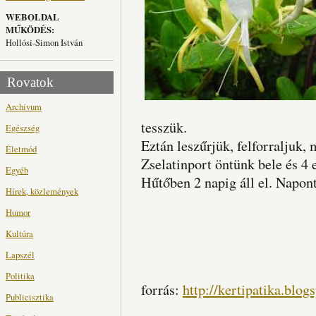
WEBOLDAL
MŰKÖDÉS:
Hollósi-Simon István
Rovatok
Archívum
tesszük.
Egészség
Eztán leszűrjük, felforraljuk, 
Életmód
Zselatinport öntünk bele és 4 
Egyéb
Hűtőben 2 napig áll el. Napont
Hírek, közlemények
Humor
Kultúra
Lapszél
Politika
forrás:
http://kertipatika.blog
Publicisztika