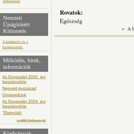
Történelem
Rovatok:
Nemzeti
Egészség
Újságírásért
»
A 
Kitüntetés
A kitüntetés és a
kitüntetettek.
Működés, hírek,
információk
Az Egyesület 2025. évi
beszámolója
Negyed évszázad
Ünnepeltünk
Az Egyesület 2024. évi
beszámolója
"Életműdíj
további közlemények
Kiadványok