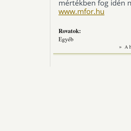
mértékben fog idén n
www.mfor.hu
Rovatok:
Egyéb
»
A 