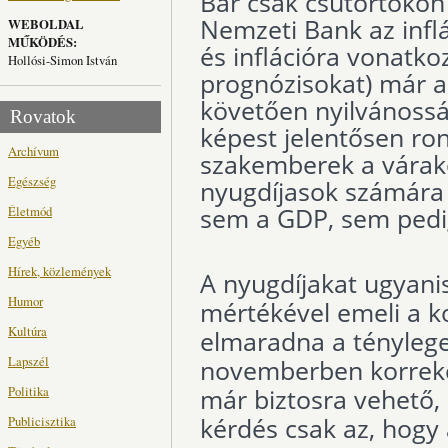
Bár csak csütörtökön 
Nemzeti Bank az infl
WEBOLDAL
MŰKÖDÉS:
és inflációra vonatko
Hollósi-Simon István
prognózisokat) már 
követően nyilvánossá
Rovatok
képest jelentősen ron
Archívum
szakemberek a várako
Egészség
nyugdíjasok számára 
sem a GDP, sem pedig
Életmód
Egyéb
Hírek, közlemények
A nyugdíjakat ugyanis
Humor
mértékével emeli a k
Kultúra
elmaradna a tényleges
Lapszél
novemberben korrekci
Politika
már biztosra vehető,
kérdés csak az, hogy 
Publicisztika