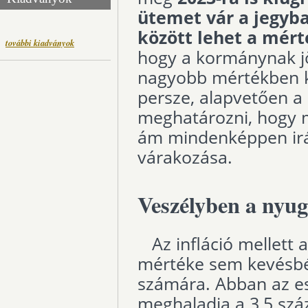
ütemet vár a jegyba
között lehet a mért
további kiadványok
hogy a kormánynak jö
nagyobb mértékben ke
persze, alapvetően a 
meghatározni, hogy m
ám mindenképpen ir
várakozása.
Veszélyben a nyu
Az infláció mellett 
mértéke sem kevésbé
számára. Abban az es
meghaladja a 3,5 szá