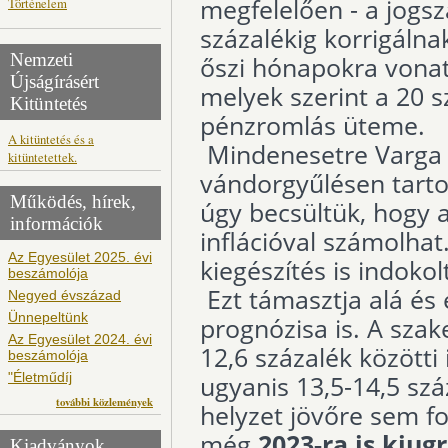
megfelelően - a jogs
Történelem
százalékig korrigálna
Nemzeti
őszi hónapokra vonatk
Újságírásért
melyek szerint a 20 s
Kitüntetés
pénzromlás üteme.
A kitüntetés és a
Mindenesetre Varga 
kitüntetettek.
vándorgyűlésen tarto
Működés, hírek,
úgy becsültük, hogy 
információk
inflációval számolhat
Az Egyesület 2025. évi
kiegészítés is indokol
beszámolója
Ezt támasztja alá és 
Negyed évszázad
Ünnepeltünk
prognózisa is. A sza
Az Egyesület 2024. évi
12,6 százalék közötti
beszámolója
"Életműdíj
ugyanis 13,5-14,5 sz
további közlemények
helyzet jövőre sem fo
még
2023-ra is kiu
Kiadványok