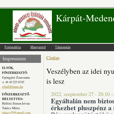
Kárpát-Medenc
Fotógaléria
Magyarerő
Támogatás
Címlap
Jelenlegi hely
Impresszum
ELNÖK,
Veszélyben az idei n
FŐSZERKESZTŐ:
Gyöngyösi Zsuzsanna
is lesz
+ 36 30 525 6745
elnok@kame.hu
2022, szeptember 27 - 20:10
FŐSZERKESZTŐ-
Egyáltalán nem bizto
HELYETTES:
Hollósi-Simon István
érkezhet pluszpénz a
Takács Mária
takacs55@gmail.com