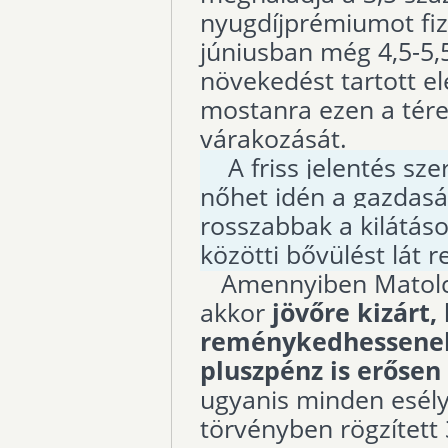
nyugdíjprémiumot fiz
júniusban még 4,5-5,
növekedést tartott e
mostanra ezen a tére
várakozását.
A friss jelentés szer
nőhet idén a gazdasá
rosszabbak a kilátáso
közötti bővülést lát r
Amennyiben Matolcs
akkor
jövőre kizárt
reménykedhessenek 
pluszpénz is erősen
ugyanis minden esély
törvényben rögzített 