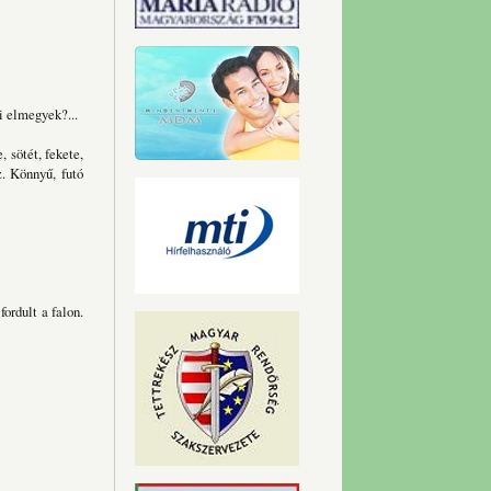
i elmegyek?...
 sötét, fekete,
z. Könnyű, futó
ordult a falon.