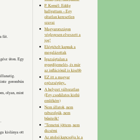
P. Kornél: Eddig
hallgattam – Egy
oltatlan keresetlen
szavai
Magyarországon
véglegesen elveszett a
 fát.
jog!
Elégtételt kapnak a
megalázottak
Igazságtalan a
egész úton. Egy
nyugdíjemelés, és már
az inflációnál is kisebb
illanatig.
EZ itt a magyar
Szinte gorombán
egészségügy..
A helyzet változatlan
om, olyan, mint
(Egy csodálatos kisfiú
emlékére)
Nem állatok, nem
rabszolgák, nem
bűnözők!
.
"Temetni jöttem, nem
dicsérni
ga kislánya ott
Az utolsó kapcsolja le a