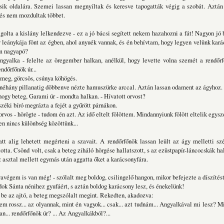
ásik oldalára. Szemei lassan megnyíltak és keresve tapogatták végig a szobát. Aztá
és nem mozdultak többet.
golta a kislány lelkendezve - ez a jó bácsi segített nekem hazahozni a fát! Nagyon jó 
y leánykája fönt az égben, ahol anyuék vannak, és én behívtam, hogy legyen velünk karác
em nagyapó?
Angyalka - felelte az öregember halkan, anélkül, hogy levette volna szemét a rendőrf
endőrfőnök úr...
meg, görcsös, csúnya köhögés.
néhány pillanatig döbbenve nézte hamuszürke arccal. Aztán lassan odament az ágyhoz.
hogy beteg, Garami úr - mondta halkan. - Hívatott orvost?
széki bíró megrázta a fejét a gyűrött párnákon.
rvos - hörögte - tudom én azt. Az idő eltelt fölöttem. Mindannyiunk fölött eltelik egysze
n nincs különbség közöttünk...
t alig lehetett megérteni a szavait. A rendőrfőnök lassan leült az ágy melletti sz
totta. Csönd volt, csak a beteg ziháló hörgése hallatszott, s az ezüstpapír-láncocskák ha
az asztal mellett egymás után aggatta őket a karácsonyfára.
avégem is van még! - szólalt meg boldog, csilingelő hangon, mikor befejezte a díszítést
dok Sánta nénihez gyufáért, s aztán boldog karácsony lesz, és énekelünk!
 be az ajtó, a beteg megszólalt megint. Rekedten, akadozva:
nem rossz... az olyannak, mint én vagyok... csak... azt tudnám... Angyalkával mi lesz? Mi
n... rendőrfőnök úr? ... Az Angyalkákból?...