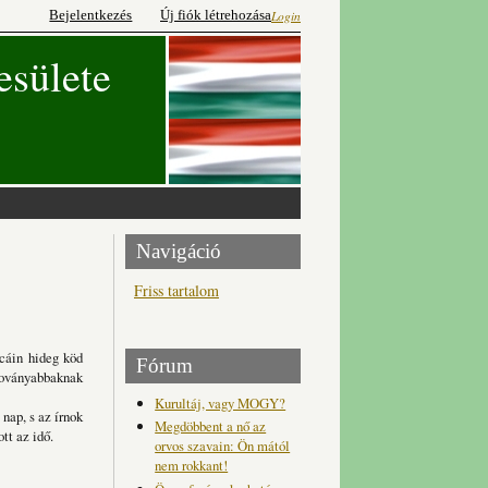
Bejelentkezés
Új fiók létrehozása
Login
esülete
Navigáció
Friss tartalom
tcáin hideg köd
Fórum
 soványabbaknak
Kurultáj, vagy MOGY?
nap, s az írnok
Megdöbbent a nő az
tt az idő.
orvos szavain: Ön mától
nem rokkant!