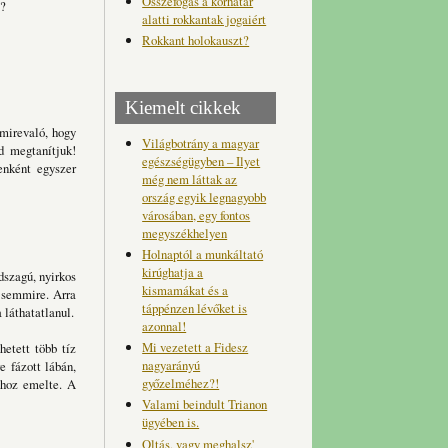
Összefogás a korhatár
s?
alatti rokkantak jogaiért
Rokkant holokauszt?
Kiemelt cikkek
mmirevaló, hogy
Világbotrány a magyar
d megtanítjuk!
egészségügyben – Ilyet
enként egyszer
még nem láttak az
ország egyik legnagyobb
városában, egy fontos
megyszékhelyen
Holnaptól a munkáltató
kirúghatja a
ödszagú, nyirkos
kismamákat és a
i semmire. Arra
táppénzen lévőket is
 láthatatlanul.
azonnal!
Mi vezetett a Fidesz
hetett több tíz
nagyarányú
e fázott lábán,
győzelméhez?!
jához emelte. A
Valami beindult Trianon
ügyében is.
Oltás, vagy meghalsz'