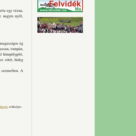
ette egy vézna,
 nagyra nyílt,
a magasságos ég
lassan, tompán,
al hömpölygött,
sz sötét, hideg
ő szemeiben. A
tkezés
szükséges