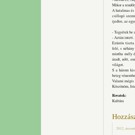
Mikor a rendőr
A hatalmas és 
csillogó szem
ijedtre, az eg
- Tegyétek be a
- Aztán intett.
Ezüstös tiszta
felé, s néhány
mintha mély és
áradt, nőtt, e
világot.
S a három kis
beteg vénember
Valami mégis m
Köszönöm, Iste
Rovatok:
Kultúra
Hozzás
2012, decemb