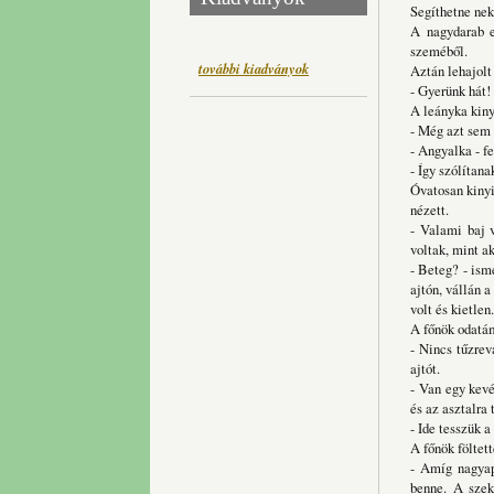
Segíthetne nek
A nagydarab em
szeméből.
további kiadványok
Aztán lehajolt 
- Gyerünk hát! 
A leányka kiny
- Még azt sem 
- Angyalka - fe
- Így szólítan
Óvatosan kinyit
nézett.
- Valami baj v
voltak, mint ak
- Beteg? - ism
ajtón, vállán 
volt és kietle
A főnök odatám
- Nincs tűzrev
ajtót.
- Van egy kevé
és az asztalra 
- Ide tesszük a
A főnök föltett
- Amíg nagyapó
benne. A szek