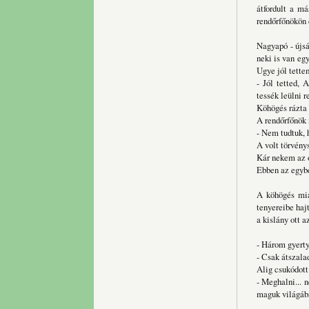
átfordult a m
rendőrfőnökön 
Nagyapó - újsá
neki is van eg
Ugye jól tett
- Jól tetted, 
tessék leülni r
Köhögés rázta 
A rendőrfőnök 
- Nem tudtuk, 
A volt törvény
Kár nekem az o
Ebben az egybe
A köhögés miat
tenyereibe haj
a kislány ott 
- Három gyerty
- Csak átszala
Alig csukódott
- Meghalni... 
maguk világába