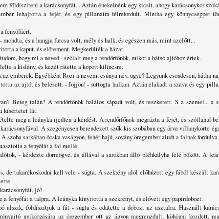
em földíszíteni a karácsonyfát... Aztán énekelnénk egy kicsit, ahogy karácsonykor szoká
ber lehajtotta a fejét, és egy pillanatra félrefordult. Mintha egy könnycseppet tö
a fenyőfáért.
- mondta, és a hangja furcsa volt, mély és halk, és egészen más, mint azelőtt...
itotta a kaput, és előrement. Megkerülték a házat.
tudom, hogy mi a neved - szólalt meg a rendőrfőnök, mikor a hátsó ajtóhoz értek.
lelte a kislány, és kezét rátette a kopott kilincsre.
ak az emberek. Egyébként Rozi a nevem, csúnya név, ugye? Legyünk csöndesen, hátha nag
otta az ajtót és belesett. - Jöjjön! - suttogta halkan. Aztán elakadt a szava és egy pil
an? Beteg talán? A rendőrfőnök halálos sápadt volt, és reszketett. S a szemei... a
i kísértetet lát.
ételte meg a leányka ijedten a kérdést. A rendőrfőnök megrázta a fejét, és szótlanul bel
a karácsonyfával. A szegényesen berendezett szűk kis szobában egy árva villanykörte ége
n. A szoba sarkában ócska vaságyon, fehér hajú, sovány öregember aludt a falnak fordulva.
asztotta a fenyőfát a fal mellé.
alótok, - kérdezte dörmögve, és állával a sarokban álló pléhkályha felé bökött. A leá
s, de takarékoskodni kell vele - súgta. A szekrény alól előhúzott egy fából készült kar
tette.
 karácsonyfát, jó?
e a fenyőfát a talpra. A leányka kinyitotta a szekrényt, és elővett egy papírdobozt.
 alszik, földíszítjük a fát - súgta és odatette a dobozt az asztalra. Használt karác
rényajtó nyikorgására az öregember ott az ágyon megmozdult, köhögni kezdett, m