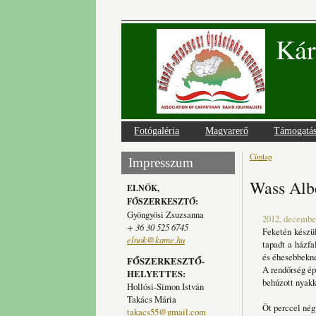
Kár
Fotógaléria
Magyarerő
Támogatá
Címlap
Jelenlegi
Impresszum
Wass Alb
ELNÖK,
FŐSZERKESZTŐ:
Gyöngyösi Zsuzsanna
2012, december
+ 36 30 525 6745
Feketén készül
elnok@kame.hu
tapadt a házfa
és éhesebbekne
FŐSZERKESZTŐ-
A rendőrség ép
HELYETTES:
behúzott nyakka
Hollósi-Simon István
Takács Mária
Öt perccel négy
takacs55@gmail.com