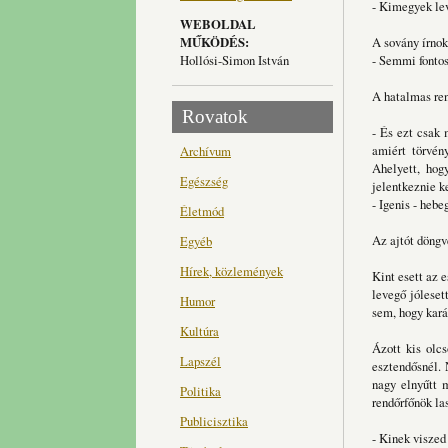
- Kimegyek lev
WEBOLDAL
MŰKÖDÉS:
A sovány írnok
Hollósi-Simon István
- Semmi fontos
A hatalmas ren
Rovatok
- És ezt csak 
amiért törvén
Archívum
Ahelyett, hog
Egészség
jelentkeznie ke
- Igenis - hebe
Életmód
Az ajtót döngv
Egyéb
Hírek, közlemények
Kint esett az e
levegő jóleset
Humor
sem, hogy kará
Kultúra
Ázott kis olcs
Lapszél
esztendősnél. 
nagy elnyűtt m
Politika
rendőrfőnök las
Publicisztika
- Kinek viszed 