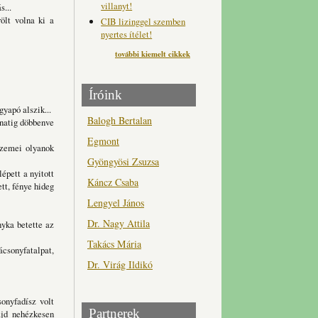
villanyt!
s...
rölt volna ki a
CIB lizinggel szemben
nyertes ítélet!
további kiemelt cikkek
Íróink
yapó alszik...
Balogh Bertalan
lanatig döbbenve
Egmont
 szemei olyanok
Gyöngyösi Zsuzsa
épett a nyitott
Káncz Csaba
tt, fénye hideg
Lengyel János
Dr. Nagy Attila
nyka betette az
Takács Mária
ácsonyfatalpat,
Dr. Virág Ildikó
sonyfadísz volt
Partnerek
ajd nehézkesen