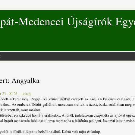
pát-Medencei Újságírók Egy
s
 hely
ert: Angyalka
 23 - 00:25
—
elnok
ődött a karácsony. Reggel óta szünet nélkül csorgott az eső, s a kisváros csatakos u
lakhoz. Az emberek föltűrt gallérral, morcosan siettek, s ázott, ócska ruháikban még
k látszottak, mint máskor.
ületében rosszkedvű homály uralkodott. A főnök indulatosan csapkodta az ajtókat egész 
l hajolt az asztala fölé, csak lopva mert néha a faliórára pislogni. Iszonyú lassan mászo
 előtt a főnök kilépett a belső irodából. Kabát volt rajta és kalap.