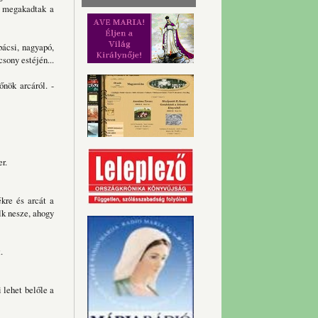
n megakadtak a
bácsi, nagyapó,
sony estéjén...
őnök arcáról. -
r.
ékre és arcát a
lk nesze, ahogy
.
 lehet belőle a