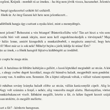
egőzni, Krájnik - mordult rá az írnokra. - ha ötig nem jövök vissza, hazamehet. Jelenté
 buzgó igyekezettel szökött fel székéről.
 főnök úr. Az öreg Garami két hete nem jelentkezett...
dőrfőnök hangja úgy csattant a nyaka közé, mint a mennydörgés.
most jelenti? Behozatni a vén bitangot! Büntetőcellába vele! Tán azt hiszi a vén se
yszéki bíró volt annak idején, most nem kell engedelmeskedjék a törvénynek? Maj
y hálás lenne, amiért kiengedték a munkatáborból, s megúszta annyival, hogy het
ll! Most már az is sok neki! Mihelyt bejön a járőr, küldje ki utána! Érti?
gte az írnok, s a főnök haragtól fújtatva kidübörgött az irodából.
e csapta be maga után.
ső. A hatalmas úr föltűrte kabátján a gallért, s lassú léptekkel megindult az utcán. A k
t, s ahogy zsebre dugott kezekkel, maga elé bámulva haladt, megpróbált nem gondoln
csony van. A múltra sem. Semmire. De a léptei súlyosak voltak, s vállait valami nyomta
ó ruhában sovány leányka haladt előtte az utcán, vállán karácsonyfát cipelt. Alig le
Nagy volt számára a fenyő, s nehéz, alig vonszolta magát alatta. Harisnyátlan, vörösr
unkásbakancsot viselt. Időnként megállt, letette a fát, és kékre fagyott kezeit szá
san utolérte, és megállt mellette.
azt a fát? - kérdezte haragosan.