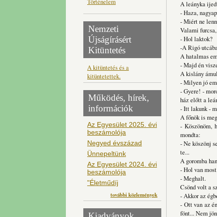
Történelem
A leányka ijed
- Haza, nagyap
- Miért ne lenn
Nemzeti
Valami furcsa,
Újságírásért
- Hol laktok?
-A Rigó utcáb
Kitüntetés
A hatalmas emb
- Majd én visz
A kitüntetés és a
A kislány ámul
kitüntetettek.
- Milyen jó e
- Gyere! - mor
Működés, hírek,
ház előtt a le
információk
- Itt lakunk - m
A főnök is meg
Az Egyesület 2025. évi
- Köszönöm, ho
beszámolója
mondta:
Negyed évszázad
- Ne köszönj s
te...
Ünnepeltünk
A goromba hang
Az Egyesület 2024. évi
- Hol van most
beszámolója
- Meghalt.
"Életműdíj
Csönd volt a sz
további közlemények
- Akkor az égb
- Ott van az é
fönt... Nem jön
Kiadványok