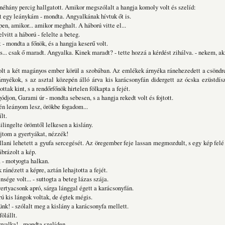
néhány percig hallgatott. Amikor megszólalt a hangja komoly volt és szelíd:
t egy leánykám - mondta. Angyalkának hívtuk őt is.
en, amikor... amikor meghalt. A háború vitte el...
lvitt a háború - felelte a beteg.
 - mondta a főnök, és a hangja keserű volt.
s... csak ő maradt. Angyalka. Kinek maradt? - tette hozzá a kérdést zihálva. - nekem, ak
lt a két magányos ember körül a szobában. Az emlékek árnyéka ránehezedett a csöndre,
árnyékok, s az asztal közepén álló árva kis karácsonyfán didergett az ócska ezüstdís
ottak kint, s a rendőrfőnök hirtelen fölkapta a fejét.
ódjon, Garami úr - mondta sebesen, s a hangja rekedt volt és fojtott.
én leányom lesz, örökbe fogadom...
lt.
csilingelte örömtől lelkesen a kislány.
jtom a gyertyákat, nézzék!
lani lehetett a gyufa sercegését. Az öregember feje lassan megmozdult, s egy kép felé f
ábrázolt a kép.
a - motyogta halkan.
 ránézett a képre, aztán lehajtotta a fejét.
sége volt... - suttogta a beteg lázas szája.
ertyacsonk apró, sárga lánggal égett a karácsonyfán.
ú kis lángok voltak, de égtek mégis.
ünk! - szólalt meg a kislány a karácsonyfa mellett.
ölállt.
gyalka! - mondta szelíden.