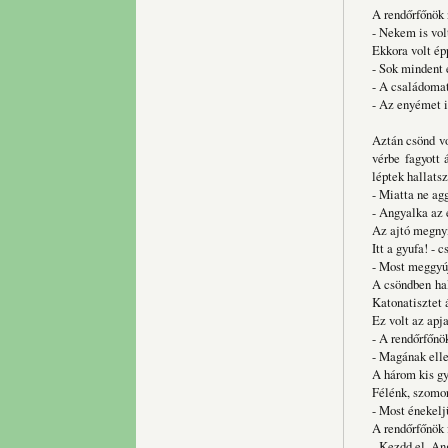
A rendőrfőnök 
- Nekem is vol
Ekkora volt épp
- Sok mindent e
- A családomat
- Az enyémet i
Aztán csönd vo
vérbe fagyott 
léptek hallatsz
- Miatta ne agg
- Angyalka az 
Az ajtó megnyí
Itt a gyufa! - 
- Most meggyú
A csöndben hal
Katonatisztet 
Ez volt az apj
- A rendőrfőnök
- Magának ellen
A három kis gy
Félénk, szomor
- Most énekelj
A rendőrfőnök f
- Kezdd el, An