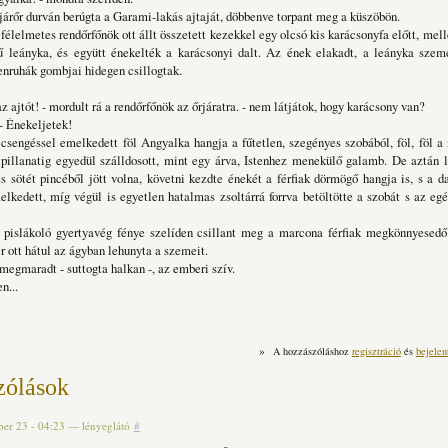
járőr durván berúgta a Garami-lakás ajtaját, döbbenve torpant meg a küszöbön.
félelmetes rendőrfőnök ott állt összetett kezekkel egy olcsó kis karácsonyfa előtt, mell
ű leányka, és együtt énekelték a karácsonyi dalt. Az ének elakadt, a leányka szeme
yenruhák gombjai hidegen csillogtak.
z ajtót! - mordult rá a rendőrfőnök az őrjáratra. - nem látjátok, hogy karácsony van?
 - Énekeljetek!
 csengéssel emelkedett föl Angyalka hangja a fűtetlen, szegényes szobából, föl, föl 
 pillanatig egyedül szálldosott, mint egy árva, Istenhez menekülő galamb. De aztán 
 sötét pincéből jött volna, követni kezdte énekét a férfiak dörmögő hangja is, s a d
melkedett, míg végül is egyetlen hatalmas zsoltárrá forrva betöltötte a szobát s az egé
 pislákoló gyertyavég fénye szelíden csillant meg a marcona férfiak megkönnyesed
 ott hátul az ágyban lehunyta a szemeit.
egmaradt - suttogta halkan -, az emberi szív.
n...
»
A hozzászóláshoz
regisztráció
és
bejelen
zólások
er 23 - 04:23
—
lényeglátó
#