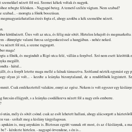
t szemekkel nézett föl reá. Szemei kékek voltak és nagyok.
óhoz rebegte félénken. - Nagyapó beteg. A temető szélén vágtam. Nem szabad?
e szabad... - morogta a főnök bosszúsan.
 megmagyarázhatatlan érzés fogta el, ahogy azokba a kék szemekbe nézett.
an.
er körülnézett. Üres volt az utca, és félig már sötét. Hirtelen lehajolt és megmarkolta a
em - dünnyögte valami furcsa szégyenkezéssel a hangjában. - nehéz neked.
va nézett föl reá, a szeme ragyogott.
mber maga!
ogta a főnök, és megindult a Rigó utca felé, vállán a fenyővel. Szó nem esett közöttük 
ányka megállt.
ondta - hátul...
állt, és a fenyőt letette maga mellé a falnak támasztva. Szótlanul nézték egymást egy p
gy olyan jó volt... - kezdte a leányka bizonytalanul, de a rendőrfőnök legyintett. 
emmit. Csak emlékeztettél valakire, ennyi az egész. Nekem is volt egyszer egy kislány
 furcsán ellágyult, s a leányka csodálkozva nézett föl a nagy erős emberre.
?
ó után, mély és sötét csönd. csak az esőt lehetett hallani, ahogy alácsorgott a háztetőről
en van - szólalt meg a kislány tárgyilagosan.
n apukám is, meg anyukám is. Biztosan együtt vannak ott most, és az ő kislányuk, a ma
 be? - kérdezte hirtelen. - nagyapó örvendene, s én is...