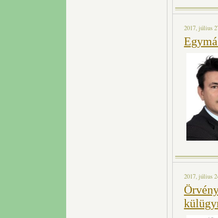
2017, július 2
Egymás 
2017, július 2
Örvény
külügy