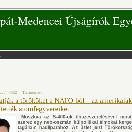
pát-Medencei Újságírók Egy
s
 hely
us 7 - 09:02
—
Türkménbasi
atják a törököket a NATO-ból – az amerikaiak
ítették atomfegyvereiket
Moszkva az S-400-ok összeszerelésével most 
szerez egy neo-oszmán külpolitikai álmokat kerg
tagállam hadiiparához. Az üzlet jelzi Törökorszá