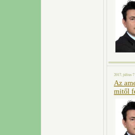
2017, július 7
Az amer
mitől 