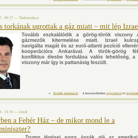
Brüsszel? t
7 - 09:17
—
Türkménbasi
torkának ugrottak a gáz miatt – mit lép Izrae
Tovább eszkalálódik a görög-török viszony a
gázmezők kitermelése miatt. Izrael kulcsp
navigálta magát és az euró-atlanti pozíció ellenér
kooperációra Ankarával. A török-görög fél
konfliktus élesbe fordulása valós lehetőség, a 
viszony már így is pattanásig feszült.
»
Egymás torkának ugrottak a gáz miatt – mit
További információ
A hozzászóláshoz
regisztráció
és
bejelent
4 - 14:16
—
elnok
ben a Fehér Ház – de mikor mond le a
miniszter?
Trump lépései sorra ássák alá az amerikai 