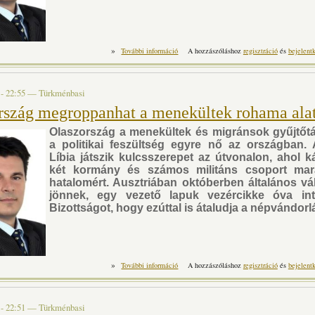
»
Az amerikai katonai hírszerzés jelentése Mos
További információ
A hozzászóláshoz
regisztráció
és
bejelent
a németek? ta
 - 22:55
—
Türkménbasi
rszág megroppanhat a menekültek rohama alat
Olaszország a menekültek és migránsok gyűjtőtáb
a politikai feszültség egyre nő az országban. 
Líbia játszik kulcsszerepet az útvonalon, ahol k
két kormány és számos militáns csoport mar
hatalomért. Ausztriában októberben általános vá
jönnek, egy vezető lapuk vezércikke óva int
Bizottságot, hogy ezúttal is átaludja a népvándorlá
»
Olaszország megroppanhat a menekültek r
További információ
A hozzászóláshoz
regisztráció
és
bejelent
 - 22:51
—
Türkménbasi