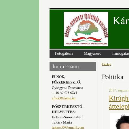
Kár
Fotógaléria
Magyarerő
Támogatá
Címlap
Jelenlegi
Impresszum
Politika
ELNÖK,
FŐSZERKESZTŐ:
Gyöngyösi Zsuzsanna
2017, auguszt
+ 36 30 525 6745
Kirúgh
elnok@kame.hu
áttelep
FŐSZERKESZTŐ-
HELYETTES:
Hollósi-Simon István
Takács Mária
takacs55@gmail.com