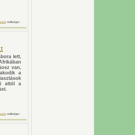
zkváról - de mitől félnek
kezés
szükséges
rtalommal kapcsolatosan
t
ora lett,
Afrikában
áosz van,
akodik a
lasztások
i attól a
st.
ohama alatt tartalommal
kezés
szükséges
kapcsolatosan