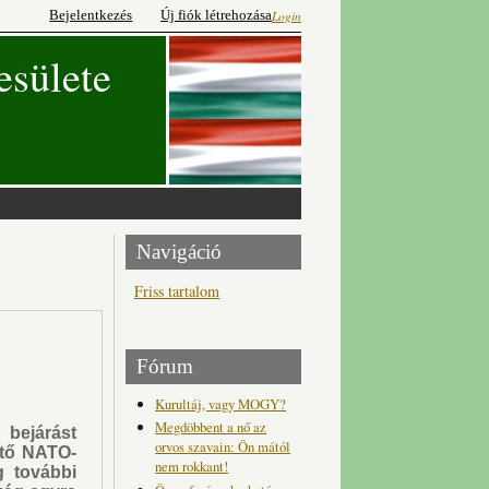
Bejelentkezés
Új fiók létrehozása
Login
esülete
Navigáció
Friss tartalom
Fórum
Kurultáj, vagy MOGY?
Megdöbbent a nő az
bejárást
orvos szavain: Ön mától
ető NATO-
nem rokkant!
g további