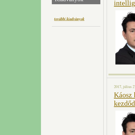
intelli
további kiadványok
2017, július 2
Káosz 
kezdőd