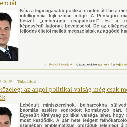
genciát
Kína a legmagasabb politikai szinten állt be a m
intelligencia fejlesztése mögé. A Pentagon má
beszél „ember-gép csapatokról” és a m
képességű katonák bevetéséről. De az elképes
fejlődés éltetői mellett megszólaltak az aggódó ha
»
Forradalmasítják a hadviselést: bevetik a m
További információ
A hozzászóláshoz
regisztráció
és
bejelent
t
7 - 09:29
—
Türkménbasi
közeleg: az angol politikai válság még csak m
ik
Lebénult miniszterelnök, belharcokba süllye
beomlás szélére sodródott kormányzó párt. H
Egyesült Királyság politikai válsága lehet, hogy
most kezdődik. A pár hete leégett felhőkarcoló
szemében emblematikus országuk jelenlegi áll