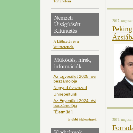
Történelem
Nemzeti
2017, auguszt
Újságírásért
Peking
Kitüntetés
Ázsiáb
A kitüntetés és a
kitüntetettek.
Működés, hírek,
információk
Az Egyesület 2025. évi
beszámolója
Negyed évszázad
Ünnepeltünk
Az Egyesület 2024. évi
beszámolója
"Életműdíj
2017, auguszt
további közlemények
Forrada
Kiadványok