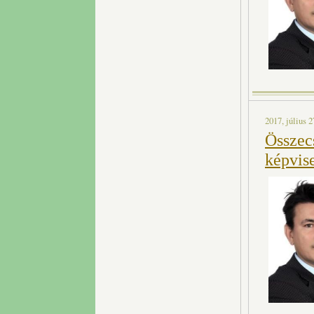
2017, július 2
Összec
képvise