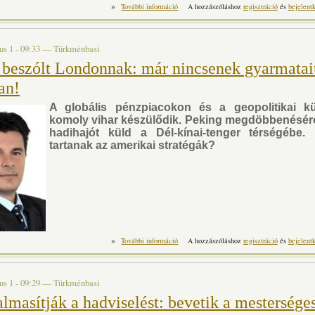
»
Veszélyes játékba kezdett Amerika legnagyob
További információ
A hozzászóláshoz
regisztráció
és
bejelent
vesztesen lehet kijönni t
us 1 - 09:33
—
Türkménbasi
 beszólt Londonnak: már nincsenek gyarmatai
an!
A globális pénzpiacokon és a geopolitikai k
komoly vihar készülődik. Peking megdöbbenésé
hadihajót küld a Dél-kínai-tenger térségébe.
tartanak az amerikai stratégák?
»
Peking beszólt Londonnak: már nincsenek
További információ
A hozzászóláshoz
regisztráció
és
bejelent
t
us 1 - 09:29
—
Türkménbasi
lmasítják a hadviselést: bevetik a mestersége