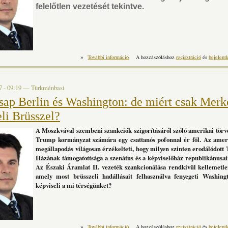
felelőtlen vezetését tekintve.
»
Káosz közeleg: az angol politikai válsá
További információ
A hozzászóláshoz
regisztráció
és
bejelent
t
7 - 09:19
—
Türkménbasi
sap Berlin és Washington: de miért csak Merk
li Brüsszel?
A Moszkvával szembeni szankciók szigorításáról szóló amerikai törv
Trump kormányzat számára egy csattanós pofonnal ér föl. Az ameri
megállapodás világosan érzékelteti, hogy milyen szinten erodálódot
Házának támogatottsága a szenátus és a képviselőház republikánusa
Az Északi Áramlat II. vezeték szankcionálása rendkívül kellemetl
amely most brüsszeli hadállásait felhasználva fenyegeti Washing
képviseli a mi térségünket?
»
Összecsap Berlin és Washington: de miér
További információ
A hozzászóláshoz
regisztráció
és
bejelent