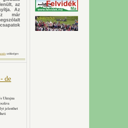
enült, az
yítja. Az
osz már
egszólalt
sapatok
d le a külügyminiszter?
kezés
szükséges
artalommal kapcsolatosan
- de
és Ukrajna
Moszkva
lyt jelenthet
heti