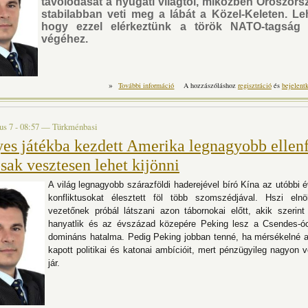
távolodását a nyugati világtól, miközben Oroszors
stabilabban veti meg a lábát a Közel-Keleten. Le
hogy ezzel elérkeztünk a török NATO-tagság d
végéhez.
»
Kirúghatják a törököket a NATO-ból – az a
További információ
A hozzászóláshoz
regisztráció
és
bejelent
atomfegyvereiket t
us 7 - 08:57
—
Türkménbasi
yes játékba kezdett Amerika legnagyobb ellenf
sak vesztesen lehet kijönni
A világ legnagyobb szárazföldi haderejével bíró Kína az utóbbi 
konfliktusokat élesztett föl több szomszédjával. Hszi eln
vezetőnek próbál látszani azon tábornokai előtt, akik szerin
hanyatlik és az évszázad közepére Peking lesz a Csendes-óc
domináns hatalma. Pedig Peking jobban tenné, ha mérsékelné 
kapott politikai és katonai ambícióit, mert pénzügyileg nagyon 
jár.