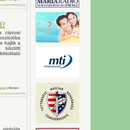
artalommal kapcsolatosan
l?
 ciprusi
ozícióba
e hajlik a
 közötti
kétoldalú
 lép Izrael? tartalommal
kezés
szükséges
kapcsolatosan
globális