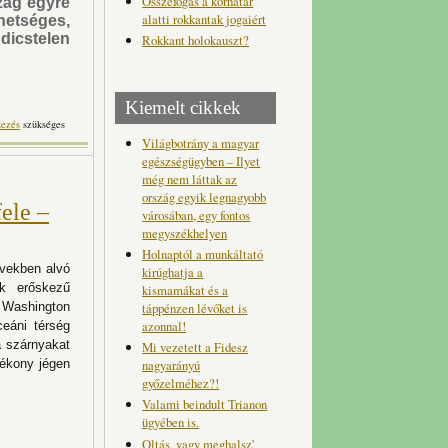
Összefogás a korhatár
zág egyre
alatti rokkantak jogaiért
hetséges,
icstelen
Rokkant holokauszt?
Kiemelt cikkek
merikaiak áttelepítették
kezés
szükséges
artalommal kapcsolatosan
Világbotrány a magyar
egészségügyben – Ilyet
még nem láttak az
ország egyik legnagyobb
ele –
városában, egy fontos
megyszékhelyen
Holnaptól a munkáltató
években alvó
kirúghatja a
ök erőskezű
kismamákat és a
táppénzen lévőket is
t Washington
azonnal!
eáni térség
a szárnyakat
Mi vezetett a Fidesz
vékony jégen
nagyarányú
győzelméhez?!
Valami beindult Trianon
ügyében is.
Oltás, vagy meghalsz'