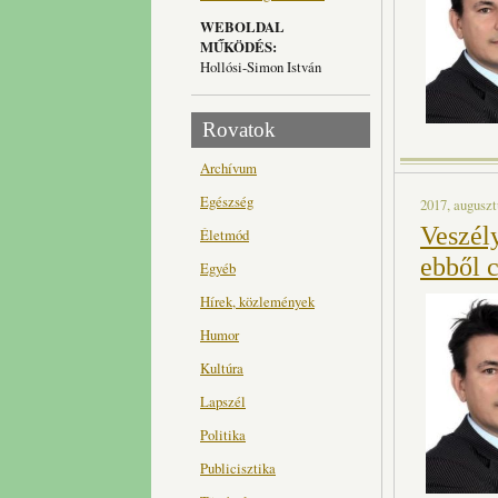
WEBOLDAL
MŰKÖDÉS:
Hollósi-Simon István
Rovatok
Archívum
Egészség
2017, auguszt
Veszél
Életmód
ebből c
Egyéb
Hírek, közlemények
Humor
Kultúra
Lapszél
Politika
Publicisztika