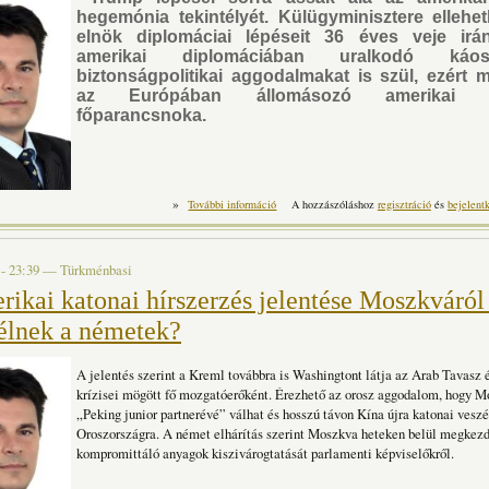
hegemónia tekintélyét. Külügyminisztere ellehetl
elnök diplomáciai lépéseit 36 éves veje irán
amerikai diplomáciában uralkodó ká
biztonságpolitikai aggodalmakat is szül, ezért m
az Európában állomásozó amerikai c
főparancsnoka.
»
Örvényben a Fehér Ház – de mikor mon
További információ
A hozzászóláshoz
regisztráció
és
bejelent
t
 - 23:39
—
Türkménbasi
ikai katonai hírszerzés jelentése Moszkváról 
félnek a németek?
A jelentés szerint a Kreml továbbra is Washingtont látja az Arab Tavasz 
krízisei mögött fő mozgatóerőként. Érezhető az orosz aggodalom, hogy 
„Peking junior partnerévé” válhat és hosszú távon Kína újra katonai veszé
Oroszországra. A német elhárítás szerint Moszkva heteken belül megkezd
kompromittáló anyagok kiszivárogtatását parlamenti képviselőkről.