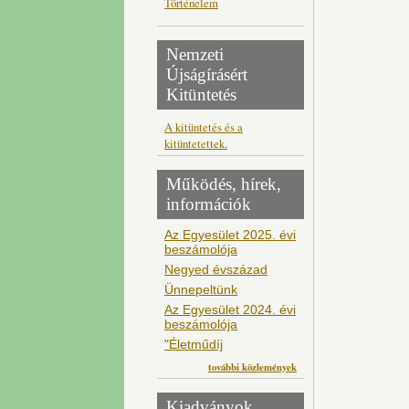
Történelem
Nemzeti
Újságírásért
Kitüntetés
A kitüntetés és a
kitüntetettek.
Működés, hírek,
információk
Az Egyesület 2025. évi
beszámolója
Negyed évszázad
Ünnepeltünk
Az Egyesület 2024. évi
beszámolója
"Életműdíj
további közlemények
Kiadványok