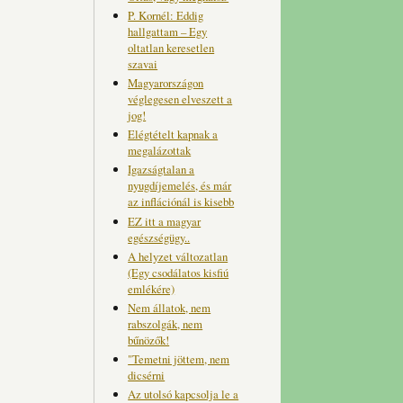
P. Kornél: Eddig
hallgattam – Egy
oltatlan keresetlen
szavai
Magyarországon
véglegesen elveszett a
jog!
Elégtételt kapnak a
megalázottak
Igazságtalan a
nyugdíjemelés, és már
az inflációnál is kisebb
EZ itt a magyar
egészségügy..
A helyzet változatlan
(Egy csodálatos kisfiú
emlékére)
Nem állatok, nem
rabszolgák, nem
bűnözők!
"Temetni jöttem, nem
dicsérni
Az utolsó kapcsolja le a