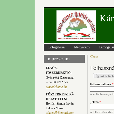
Kár
Fotógaléria
Magyarerő
Támogatá
Címlap
Jelenlegi
Impresszum
Felhaszná
ELNÖK,
FŐSZERKESZTŐ:
Elsődlege
Új fiók létre
Gyöngyösi Zsuzsanna
+ 36 30 525 6745
Felhasználónév
*
elnok@kame.hu
FŐSZERKESZTŐ-
A webhelyen regisztrá
HELYETTES:
Jelszó
*
Hollósi-Simon István
Takács Mária
takacs55@gmail.com
A felhasználónévhez t