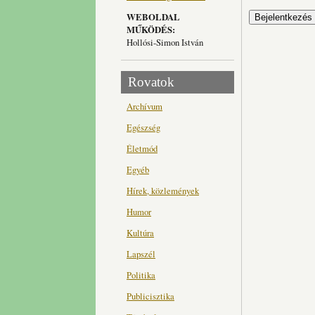
WEBOLDAL
MŰKÖDÉS:
Hollósi-Simon István
Rovatok
Archívum
Egészség
Életmód
Egyéb
Hírek, közlemények
Humor
Kultúra
Lapszél
Politika
Publicisztika