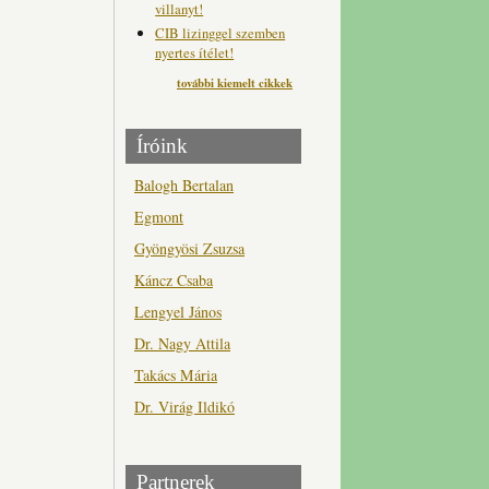
villanyt!
CIB lizinggel szemben
nyertes ítélet!
további kiemelt cikkek
Íróink
Balogh Bertalan
Egmont
Gyöngyösi Zsuzsa
Káncz Csaba
Lengyel János
Dr. Nagy Attila
Takács Mária
Dr. Virág Ildikó
Partnerek