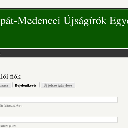
pát-Medencei Újságírók Egy
s
 hely
lói fiók
s fülek
hozása
Bejelentkezés
(aktív fül)
Új jelszó igénylése
lt felhasználónév.
artozó jelszó.