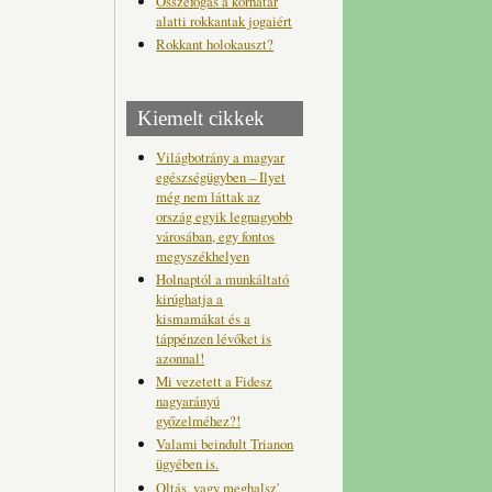
Összefogás a korhatár
alatti rokkantak jogaiért
Rokkant holokauszt?
Kiemelt cikkek
Világbotrány a magyar
egészségügyben – Ilyet
még nem láttak az
ország egyik legnagyobb
városában, egy fontos
megyszékhelyen
Holnaptól a munkáltató
kirúghatja a
kismamákat és a
táppénzen lévőket is
azonnal!
Mi vezetett a Fidesz
nagyarányú
győzelméhez?!
Valami beindult Trianon
ügyében is.
Oltás, vagy meghalsz'