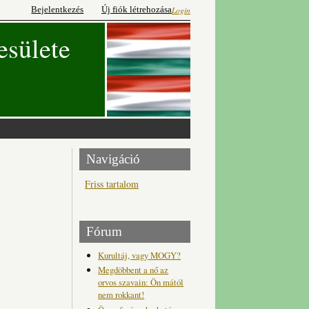
Bejelentkezés
Új fiók létrehozása
Login
esülete
Navigáció
Friss tartalom
Fórum
Kurultáj, vagy MOGY?
Megdöbbent a nő az
orvos szavain: Ön mától
nem rokkant!