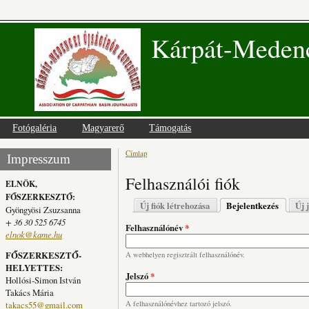
Kárpát-Medenc
Fotógaléria
Magyarerő
Támogatás
Címlap
Jelenlegi hely
Impresszum
Felhasználói fiók
ELNÖK,
FŐSZERKESZTŐ:
Elsődleges fülek
Új fiók létrehozása
Bejelentkezés
(aktív fü
Új 
Gyöngyösi Zsuzsanna
+ 36 30 525 6745
Felhasználónév
*
elnok@kame.hu
FŐSZERKESZTŐ-
A webhelyen regisztrált felhasználónév.
HELYETTES:
Jelszó
*
Hollósi-Simon István
Takács Mária
takacs55@gmail.com
A felhasználónévhez tartozó jelszó.