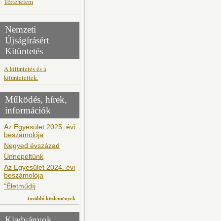
Történelem
Nemzeti
Újságírásért
Kitüntetés
A kitüntetés és a
kitüntetettek.
Működés, hírek,
információk
Az Egyesület 2025. évi
beszámolója
Negyed évszázad
Ünnepeltünk
Az Egyesület 2024. évi
beszámolója
"Életműdíj
további közlemények
Kiadványok