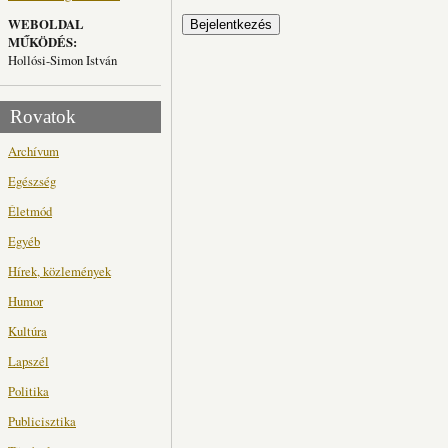
WEBOLDAL
MŰKÖDÉS:
Hollósi-Simon István
Rovatok
Archívum
Egészség
Életmód
Egyéb
Hírek, közlemények
Humor
Kultúra
Lapszél
Politika
Publicisztika