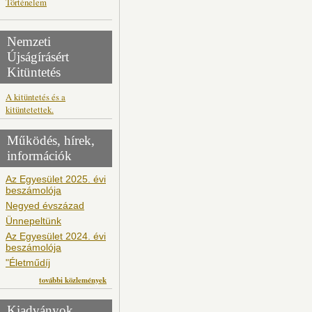
Történelem
Nemzeti
Újságírásért
Kitüntetés
A kitüntetés és a
kitüntetettek.
Működés, hírek,
információk
Az Egyesület 2025. évi
beszámolója
Negyed évszázad
Ünnepeltünk
Az Egyesület 2024. évi
beszámolója
"Életműdíj
további közlemények
Kiadványok