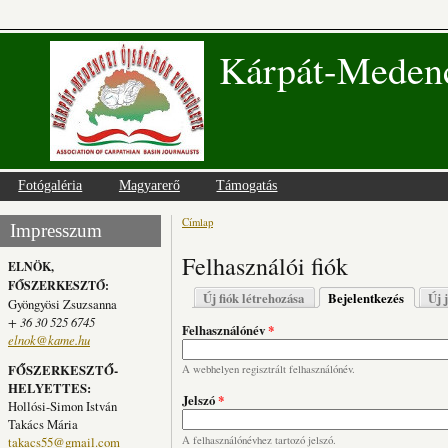
Kárpát-Medenc
Fotógaléria
Magyarerő
Támogatás
Címlap
Jelenlegi hely
Impresszum
Felhasználói fiók
ELNÖK,
FŐSZERKESZTŐ:
Elsődleges fülek
Új fiók létrehozása
Bejelentkezés
(aktív fü
Új 
Gyöngyösi Zsuzsanna
+ 36 30 525 6745
Felhasználónév
*
elnok@kame.hu
FŐSZERKESZTŐ-
A webhelyen regisztrált felhasználónév.
HELYETTES:
Jelszó
*
Hollósi-Simon István
Takács Mária
takacs55@gmail.com
A felhasználónévhez tartozó jelszó.