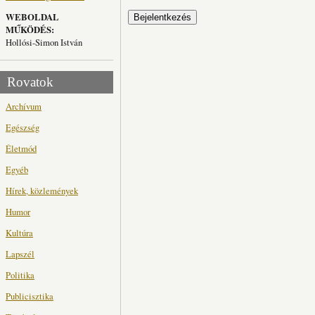
WEBOLDAL
MŰKÖDÉS:
Hollósi-Simon István
Rovatok
Archívum
Egészség
Életmód
Egyéb
Hírek, közlemények
Humor
Kultúra
Lapszél
Politika
Publicisztika