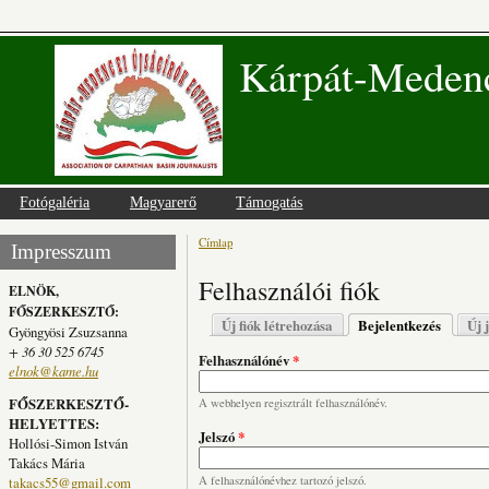
Kárpát-Medenc
Fotógaléria
Magyarerő
Támogatás
Címlap
Jelenlegi hely
Impresszum
Felhasználói fiók
ELNÖK,
FŐSZERKESZTŐ:
Elsődleges fülek
Új fiók létrehozása
Bejelentkezés
(aktív fü
Új 
Gyöngyösi Zsuzsanna
+ 36 30 525 6745
Felhasználónév
*
elnok@kame.hu
FŐSZERKESZTŐ-
A webhelyen regisztrált felhasználónév.
HELYETTES:
Jelszó
*
Hollósi-Simon István
Takács Mária
takacs55@gmail.com
A felhasználónévhez tartozó jelszó.