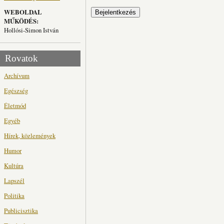
WEBOLDAL
MŰKÖDÉS:
Hollósi-Simon István
Rovatok
Archívum
Egészség
Életmód
Egyéb
Hírek, közlemények
Humor
Kultúra
Lapszél
Politika
Publicisztika