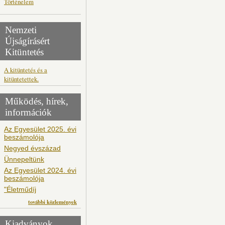
Történelem
Nemzeti
Újságírásért
Kitüntetés
A kitüntetés és a
kitüntetettek.
Működés, hírek,
információk
Az Egyesület 2025. évi
beszámolója
Negyed évszázad
Ünnepeltünk
Az Egyesület 2024. évi
beszámolója
"Életműdíj
további közlemények
Kiadványok