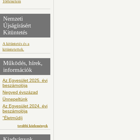
Történelem
Nemzeti
Újságírásért
Kitüntetés
A kitüntetés és a
kitüntetettek.
Működés, hírek,
információk
Az Egyesület 2025. évi
beszámolója
Negyed évszázad
Ünnepeltünk
Az Egyesület 2024. évi
beszámolója
"Életműdíj
további közlemények
Kiadványok