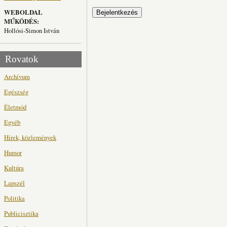
WEBOLDAL
MŰKÖDÉS:
Hollósi-Simon István
Rovatok
Archívum
Egészség
Életmód
Egyéb
Hírek, közlemények
Humor
Kultúra
Lapszél
Politika
Publicisztika