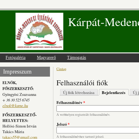
Kárpát-Medenc
Fotógaléria
Magyarerő
Támogatás
Címlap
Jelenlegi hely
Impresszum
Felhasználói fiók
ELNÖK,
FŐSZERKESZTŐ:
Elsődleges fülek
Új fiók létrehozása
Bejelentkezés
(aktív fü
Új 
Gyöngyösi Zsuzsanna
+ 36 30 525 6745
Felhasználónév
*
elnok@kame.hu
FŐSZERKESZTŐ-
A webhelyen regisztrált felhasználónév.
HELYETTES:
Jelszó
*
Hollósi-Simon István
Takács Mária
takacs55@gmail.com
A felhasználónévhez tartozó jelszó.