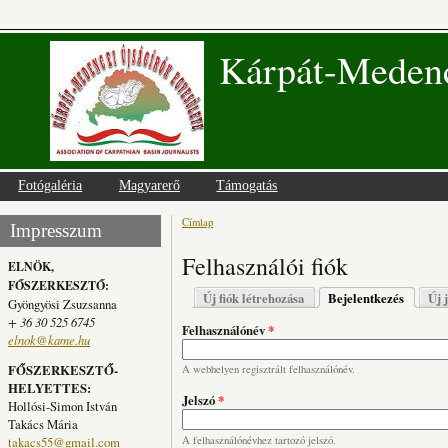
Kárpát-Medenc
Fotógaléria
Magyarerő
Támogatás
Címlap
Jelenlegi hely
Impresszum
Felhasználói fiók
ELNÖK,
FŐSZERKESZTŐ:
Elsődleges fülek
Új fiók létrehozása
Bejelentkezés
(aktív fü
Új 
Gyöngyösi Zsuzsanna
+ 36 30 525 6745
Felhasználónév
*
elnok@kame.hu
FŐSZERKESZTŐ-
A webhelyen regisztrált felhasználónév.
HELYETTES:
Jelszó
*
Hollósi-Simon István
Takács Mária
takacs55@gmail.com
A felhasználónévhez tartozó jelszó.