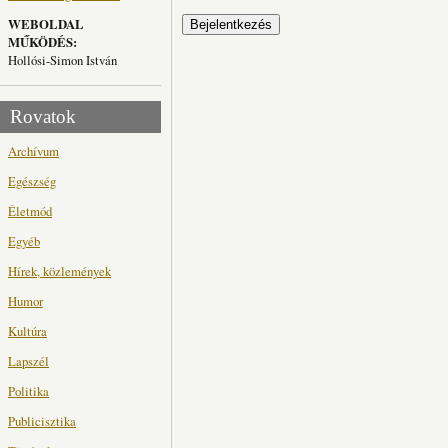
WEBOLDAL
MŰKÖDÉS:
Hollósi-Simon István
Rovatok
Archívum
Egészség
Életmód
Egyéb
Hírek, közlemények
Humor
Kultúra
Lapszél
Politika
Publicisztika