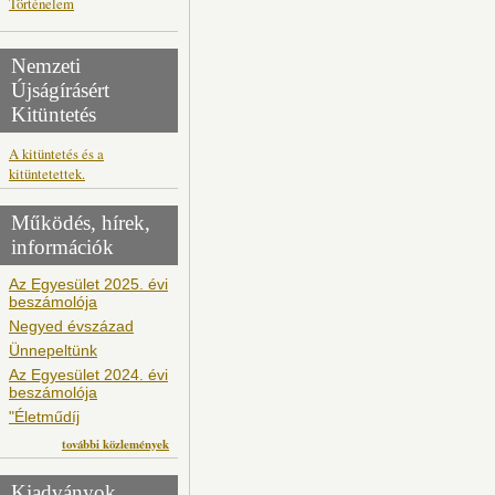
Történelem
Nemzeti
Újságírásért
Kitüntetés
A kitüntetés és a
kitüntetettek.
Működés, hírek,
információk
Az Egyesület 2025. évi
beszámolója
Negyed évszázad
Ünnepeltünk
Az Egyesület 2024. évi
beszámolója
"Életműdíj
további közlemények
Kiadványok