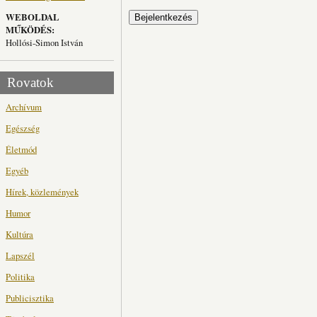
WEBOLDAL
MŰKÖDÉS:
Hollósi-Simon István
Rovatok
Archívum
Egészség
Életmód
Egyéb
Hírek, közlemények
Humor
Kultúra
Lapszél
Politika
Publicisztika