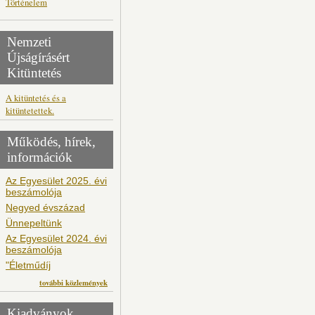
Történelem
Nemzeti
Újságírásért
Kitüntetés
A kitüntetés és a
kitüntetettek.
Működés, hírek,
információk
Az Egyesület 2025. évi
beszámolója
Negyed évszázad
Ünnepeltünk
Az Egyesület 2024. évi
beszámolója
"Életműdíj
további közlemények
Kiadványok