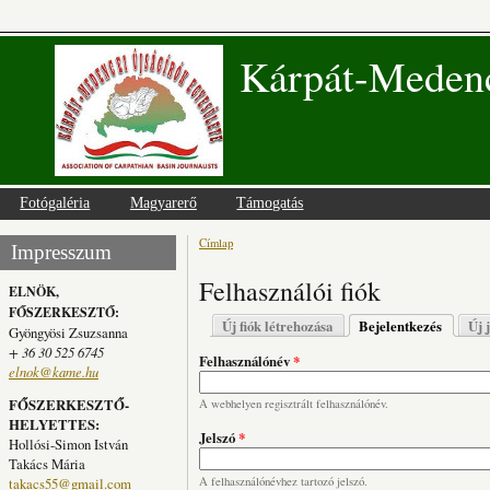
Kárpát-Medenc
Fotógaléria
Magyarerő
Támogatás
Címlap
Jelenlegi hely
Impresszum
Felhasználói fiók
ELNÖK,
FŐSZERKESZTŐ:
Elsődleges fülek
Új fiók létrehozása
Bejelentkezés
(aktív fü
Új 
Gyöngyösi Zsuzsanna
+ 36 30 525 6745
Felhasználónév
*
elnok@kame.hu
FŐSZERKESZTŐ-
A webhelyen regisztrált felhasználónév.
HELYETTES:
Jelszó
*
Hollósi-Simon István
Takács Mária
takacs55@gmail.com
A felhasználónévhez tartozó jelszó.