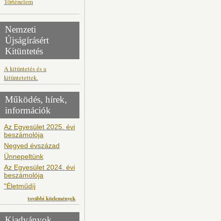
Történelem
Nemzeti
Újságírásért
Kitüntetés
A kitüntetés és a
kitüntetettek.
Működés, hírek,
információk
Az Egyesület 2025. évi
beszámolója
Negyed évszázad
Ünnepeltünk
Az Egyesület 2024. évi
beszámolója
"Életműdíj
további közlemények
Kiadványok