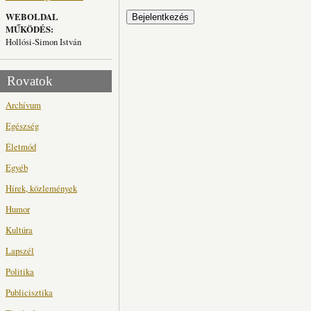
WEBOLDAL
MŰKÖDÉS:
Hollósi-Simon István
Rovatok
Archívum
Egészség
Életmód
Egyéb
Hírek, közlemények
Humor
Kultúra
Lapszél
Politika
Publicisztika