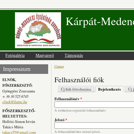
Kárpát-Medenc
Fotógaléria
Magyarerő
Támogatás
Címlap
Jelenlegi hely
Impresszum
Felhasználói fiók
ELNÖK,
FŐSZERKESZTŐ:
Elsődleges fülek
Új fiók létrehozása
Bejelentkezés
(aktív fü
Új 
Gyöngyösi Zsuzsanna
+ 36 30 525 6745
Felhasználónév
*
elnok@kame.hu
FŐSZERKESZTŐ-
A webhelyen regisztrált felhasználónév.
HELYETTES:
Jelszó
*
Hollósi-Simon István
Takács Mária
takacs55@gmail.com
A felhasználónévhez tartozó jelszó.