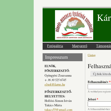
Kár
Fotógaléria
Magyarerő
Támogatá
Címlap
Jelenlegi
Impresszum
Felhaszná
ELNÖK,
FŐSZERKESZTŐ:
Elsődlege
Új fiók létre
Gyöngyösi Zsuzsanna
+ 36 30 525 6745
Felhasználónév
*
elnok@kame.hu
FŐSZERKESZTŐ-
A webhelyen regisztrá
HELYETTES:
Jelszó
*
Hollósi-Simon István
Takács Mária
takacs55@gmail.com
A felhasználónévhez t