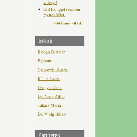
villanyt!
CIB lizinggel szemben
nyertes ítélet!
további kiemelt cikkek
Íróink
Balogh Bertalan
Egmont
Gyöngyösi Zsuzsa
Káncz Csaba
Lengyel János
Dr. Nagy Attila
Takács Mária
Dr. Virág Ildikó
Partnerek