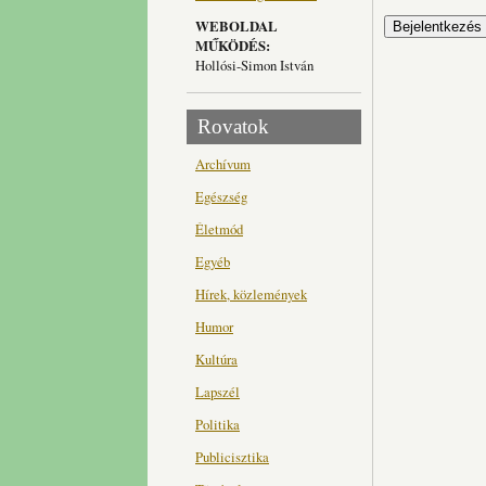
WEBOLDAL
MŰKÖDÉS:
Hollósi-Simon István
Rovatok
Archívum
Egészség
Életmód
Egyéb
Hírek, közlemények
Humor
Kultúra
Lapszél
Politika
Publicisztika