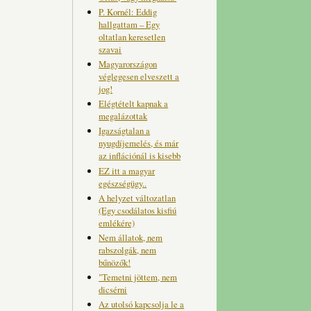
P. Kornél: Eddig
hallgattam – Egy
oltatlan keresetlen
szavai
Magyarországon
véglegesen elveszett a
jog!
Elégtételt kapnak a
megalázottak
Igazságtalan a
nyugdíjemelés, és már
az inflációnál is kisebb
EZ itt a magyar
egészségügy..
A helyzet változatlan
(Egy csodálatos kisfiú
emlékére)
Nem állatok, nem
rabszolgák, nem
bűnözők!
"Temetni jöttem, nem
dicsérni
Az utolsó kapcsolja le a