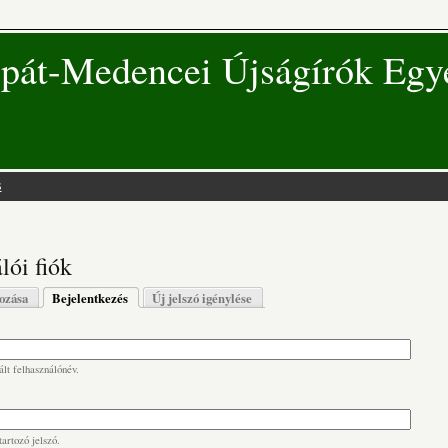
pát-Medencei Újságírók Egy
s
 hely
lói fiók
s fülek
hozása
Bejelentkezés
(aktív fül)
Új jelszó igénylése
lt felhasználónév.
artozó jelszó.