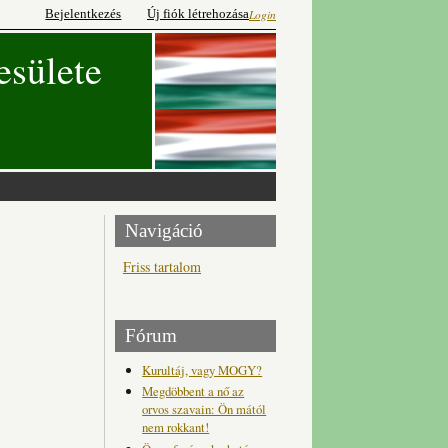
Bejelentkezés
Új fiók létrehozása
Login
esülete
Navigáció
Friss tartalom
Fórum
Kurultáj, vagy MOGY?
Megdöbbent a nő az
orvos szavain: Ön mától
nem rokkant!