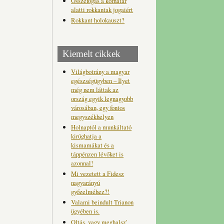
Összefogás a korhatár
alatti rokkantak jogaiért
Rokkant holokauszt?
Kiemelt cikkek
Világbotrány a magyar
egészségügyben – Ilyet
még nem láttak az
ország egyik legnagyobb
városában, egy fontos
megyszékhelyen
Holnaptól a munkáltató
kirúghatja a
kismamákat és a
táppénzen lévőket is
azonnal!
Mi vezetett a Fidesz
nagyarányú
győzelméhez?!
Valami beindult Trianon
ügyében is.
Oltás, vagy meghalsz'