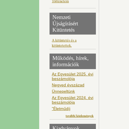
Történelem
Nemzeti
Újságírásért
Kitüntetés
A kitüntetés és a
kitüntetettek.
Működés, hírek,
információk
Az Egyesület 2025. évi
beszámolója
Negyed évszázad
Ünnepeltünk
Az Egyesület 2024. évi
beszámolója
"Életműdíj
további közlemények
Kiadványok