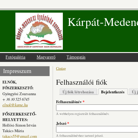
Kárpát-Medenc
Fotógaléria
Magyarerő
Támogatás
Címlap
Jelenlegi hely
Impresszum
Felhasználói fiók
ELNÖK,
FŐSZERKESZTŐ:
Elsődleges fülek
Új fiók létrehozása
Bejelentkezés
(aktív fü
Új 
Gyöngyösi Zsuzsanna
+ 36 30 525 6745
Felhasználónév
*
elnok@kame.hu
FŐSZERKESZTŐ-
A webhelyen regisztrált felhasználónév.
HELYETTES:
Jelszó
*
Hollósi-Simon István
Takács Mária
takacs55@gmail.com
A felhasználónévhez tartozó jelszó.