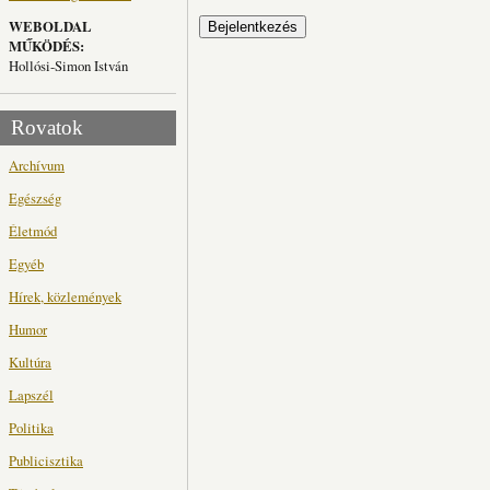
WEBOLDAL
MŰKÖDÉS:
Hollósi-Simon István
Rovatok
Archívum
Egészség
Életmód
Egyéb
Hírek, közlemények
Humor
Kultúra
Lapszél
Politika
Publicisztika