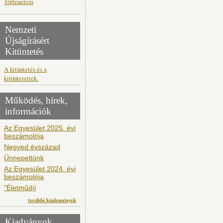
Történelem
Nemzeti
Újságírásért
Kitüntetés
A kitüntetés és a
kitüntetettek.
Működés, hírek,
információk
Az Egyesület 2025. évi
beszámolója
Negyed évszázad
Ünnepeltünk
Az Egyesület 2024. évi
beszámolója
"Életműdíj
további közlemények
Kiadványok