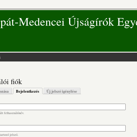
pát-Medencei Újságírók Egy
s
 hely
lói fiók
s fülek
hozása
Bejelentkezés
(aktív fül)
Új jelszó igénylése
lt felhasználónév.
artozó jelszó.