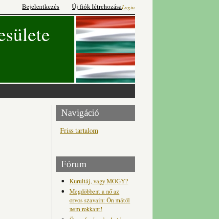
Bejelentkezés
Új fiók létrehozása
Login
esülete
Navigáció
Friss tartalom
Fórum
Kurultáj, vagy MOGY?
Megdöbbent a nő az
orvos szavain: Ön mától
nem rokkant!