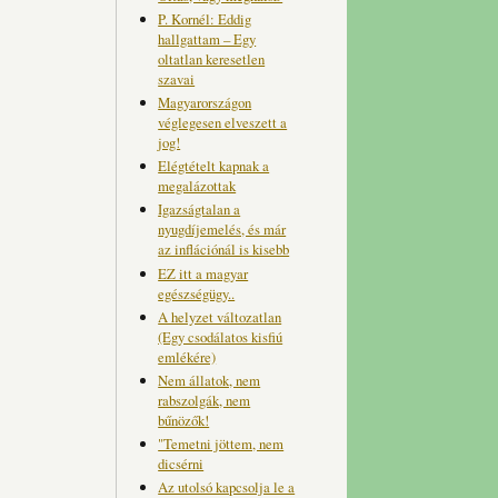
P. Kornél: Eddig
hallgattam – Egy
oltatlan keresetlen
szavai
Magyarországon
véglegesen elveszett a
jog!
Elégtételt kapnak a
megalázottak
Igazságtalan a
nyugdíjemelés, és már
az inflációnál is kisebb
EZ itt a magyar
egészségügy..
A helyzet változatlan
(Egy csodálatos kisfiú
emlékére)
Nem állatok, nem
rabszolgák, nem
bűnözők!
"Temetni jöttem, nem
dicsérni
Az utolsó kapcsolja le a