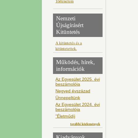
Történelem
Nemzeti
Újságírásért
Kitüntetés
A kitüntetés és a
kitüntetettek.
Működés, hírek,
információk
Az Egyesület 2025. évi
beszámolója
Negyed évszázad
Ünnepeltünk
Az Egyesület 2024. évi
beszámolója
"Életműdíj
további közlemények
Kiadványok