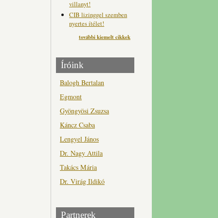
villanyt!
CIB lizinggel szemben
nyertes ítélet!
további kiemelt cikkek
Íróink
Balogh Bertalan
Egmont
Gyöngyösi Zsuzsa
Káncz Csaba
Lengyel János
Dr. Nagy Attila
Takács Mária
Dr. Virág Ildikó
Partnerek