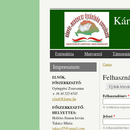
Kár
Fotógaléria
Magyarerő
Támogatá
Címlap
Jelenlegi
Impresszum
Felhaszná
ELNÖK,
FŐSZERKESZTŐ:
Elsődlege
Új fiók létre
Gyöngyösi Zsuzsanna
+ 36 30 525 6745
Felhasználónév
*
elnok@kame.hu
FŐSZERKESZTŐ-
A webhelyen regisztrá
HELYETTES:
Jelszó
*
Hollósi-Simon István
Takács Mária
takacs55@gmail.com
A felhasználónévhez t