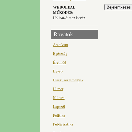
WEBOLDAL
MŰKÖDÉS:
Hollósi-Simon István
Rovatok
Archívum
Egészség
Életmód
Egyéb
Hírek, közlemények
Humor
Kultúra
Lapszél
Politika
Publicisztika