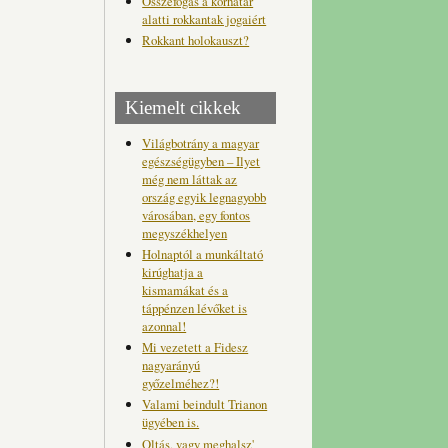
Összefogás a korhatár
alatti rokkantak jogaiért
Rokkant holokauszt?
Kiemelt cikkek
Világbotrány a magyar
egészségügyben – Ilyet
még nem láttak az
ország egyik legnagyobb
városában, egy fontos
megyszékhelyen
Holnaptól a munkáltató
kirúghatja a
kismamákat és a
táppénzen lévőket is
azonnal!
Mi vezetett a Fidesz
nagyarányú
győzelméhez?!
Valami beindult Trianon
ügyében is.
Oltás, vagy meghalsz'