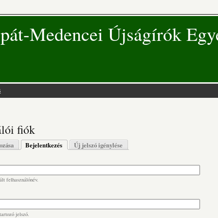
pát-Medencei Újságírók Egy
s
 hely
lói fiók
s fülek
hozása
Bejelentkezés
(aktív fül)
Új jelszó igénylése
lt felhasználónév.
artozó jelszó.