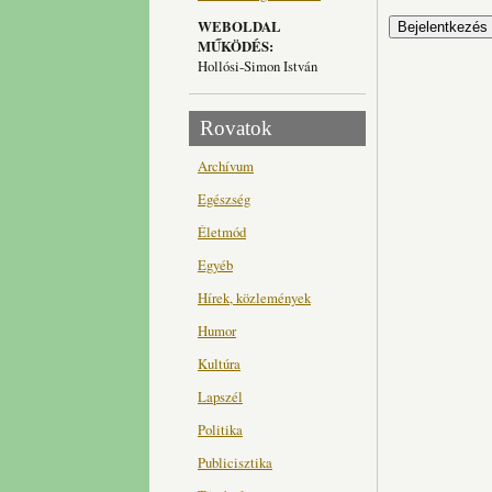
WEBOLDAL
MŰKÖDÉS:
Hollósi-Simon István
Rovatok
Archívum
Egészség
Életmód
Egyéb
Hírek, közlemények
Humor
Kultúra
Lapszél
Politika
Publicisztika