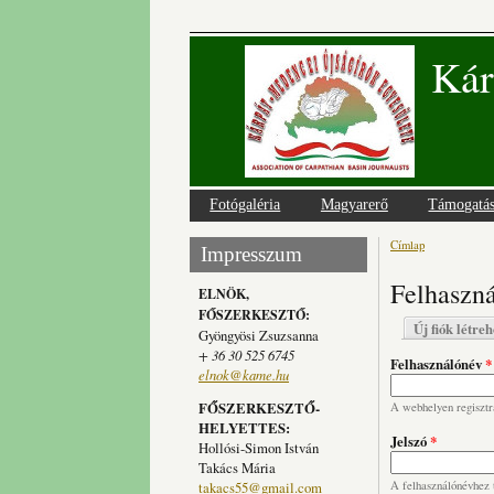
Kár
Fotógaléria
Magyarerő
Támogatá
Címlap
Jelenlegi
Impresszum
Felhaszná
ELNÖK,
FŐSZERKESZTŐ:
Elsődlege
Új fiók létre
Gyöngyösi Zsuzsanna
+ 36 30 525 6745
Felhasználónév
*
elnok@kame.hu
FŐSZERKESZTŐ-
A webhelyen regisztrá
HELYETTES:
Jelszó
*
Hollósi-Simon István
Takács Mária
takacs55@gmail.com
A felhasználónévhez t