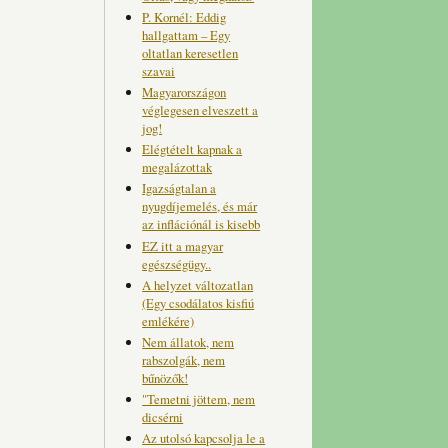
P. Kornél: Eddig
hallgattam – Egy
oltatlan keresetlen
szavai
Magyarországon
véglegesen elveszett a
jog!
Elégtételt kapnak a
megalázottak
Igazságtalan a
nyugdíjemelés, és már
az inflációnál is kisebb
EZ itt a magyar
egészségügy..
A helyzet változatlan
(Egy csodálatos kisfiú
emlékére)
Nem állatok, nem
rabszolgák, nem
bűnözők!
"Temetni jöttem, nem
dicsérni
Az utolsó kapcsolja le a