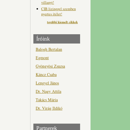
villanyt!
CIB lizinggel szemben
nyertes ítélet!
további kiemelt cikkek
Íróink
Balogh Bertalan
Egmont
Gyöngyösi Zsuzsa
Káncz Csaba
Lengyel János
Dr. Nagy Attila
Takács Mária
Dr. Virág Ildikó
Partnerek