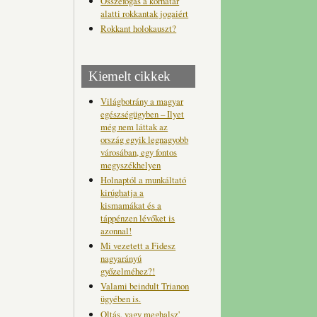
Összefogás a korhatár
alatti rokkantak jogaiért
Rokkant holokauszt?
Kiemelt cikkek
Világbotrány a magyar
egészségügyben – Ilyet
még nem láttak az
ország egyik legnagyobb
városában, egy fontos
megyszékhelyen
Holnaptól a munkáltató
kirúghatja a
kismamákat és a
táppénzen lévőket is
azonnal!
Mi vezetett a Fidesz
nagyarányú
győzelméhez?!
Valami beindult Trianon
ügyében is.
Oltás, vagy meghalsz'