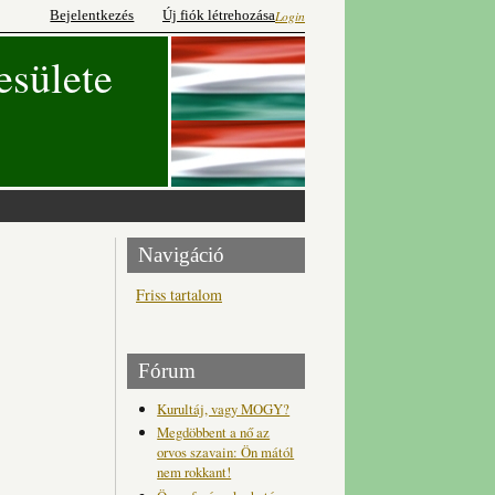
Bejelentkezés
Új fiók létrehozása
Login
esülete
Navigáció
Friss tartalom
Fórum
Kurultáj, vagy MOGY?
Megdöbbent a nő az
orvos szavain: Ön mától
nem rokkant!