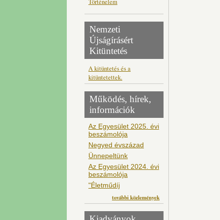
Történelem
Nemzeti
Újságírásért
Kitüntetés
A kitüntetés és a
kitüntetettek.
Működés, hírek,
információk
Az Egyesület 2025. évi
beszámolója
Negyed évszázad
Ünnepeltünk
Az Egyesület 2024. évi
beszámolója
"Életműdíj
további közlemények
Kiadványok