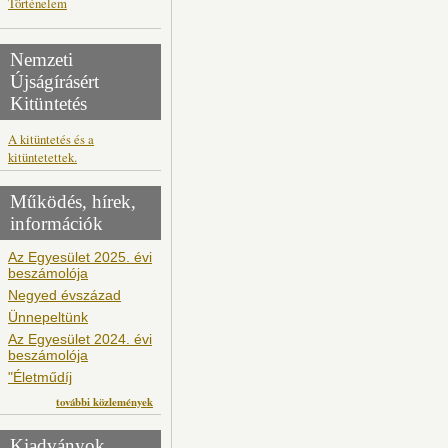
Történelem
Nemzeti
Újságírásért
Kitüntetés
A kitüntetés és a
kitüntetettek.
Működés, hírek,
információk
Az Egyesület 2025. évi
beszámolója
Negyed évszázad
Ünnepeltünk
Az Egyesület 2024. évi
beszámolója
"Életműdíj
további közlemények
Kiadványok