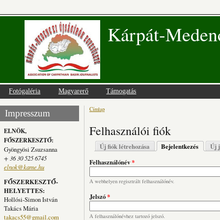
Kárpát-Medenc
Fotógaléria
Magyarerő
Támogatás
Címlap
Jelenlegi hely
Impresszum
Felhasználói fiók
ELNÖK,
FŐSZERKESZTŐ:
Elsődleges fülek
Új fiók létrehozása
Bejelentkezés
(aktív fü
Új 
Gyöngyösi Zsuzsanna
+ 36 30 525 6745
Felhasználónév
*
elnok@kame.hu
FŐSZERKESZTŐ-
A webhelyen regisztrált felhasználónév.
HELYETTES:
Jelszó
*
Hollósi-Simon István
Takács Mária
takacs55@gmail.com
A felhasználónévhez tartozó jelszó.