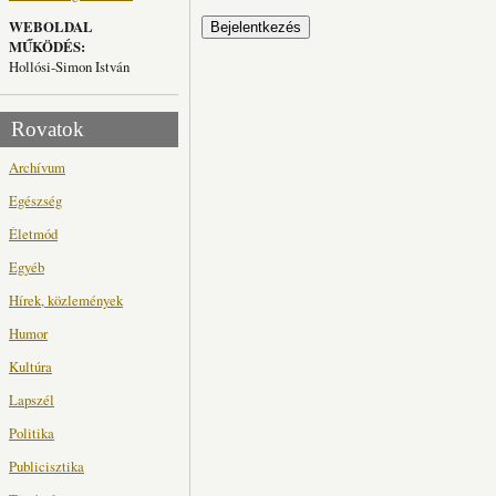
WEBOLDAL
MŰKÖDÉS:
Hollósi-Simon István
Rovatok
Archívum
Egészség
Életmód
Egyéb
Hírek, közlemények
Humor
Kultúra
Lapszél
Politika
Publicisztika