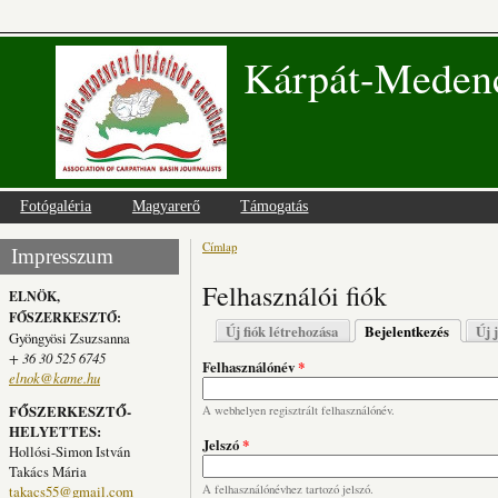
Kárpát-Medenc
Fotógaléria
Magyarerő
Támogatás
Címlap
Jelenlegi hely
Impresszum
Felhasználói fiók
ELNÖK,
FŐSZERKESZTŐ:
Elsődleges fülek
Új fiók létrehozása
Bejelentkezés
(aktív fü
Új 
Gyöngyösi Zsuzsanna
+ 36 30 525 6745
Felhasználónév
*
elnok@kame.hu
FŐSZERKESZTŐ-
A webhelyen regisztrált felhasználónév.
HELYETTES:
Jelszó
*
Hollósi-Simon István
Takács Mária
takacs55@gmail.com
A felhasználónévhez tartozó jelszó.