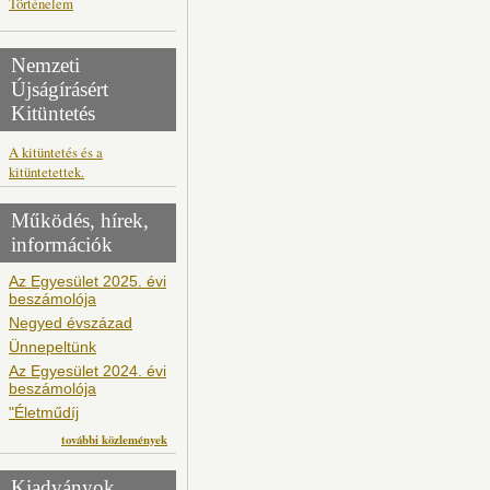
Történelem
Nemzeti
Újságírásért
Kitüntetés
A kitüntetés és a
kitüntetettek.
Működés, hírek,
információk
Az Egyesület 2025. évi
beszámolója
Negyed évszázad
Ünnepeltünk
Az Egyesület 2024. évi
beszámolója
"Életműdíj
további közlemények
Kiadványok