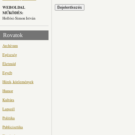
WEBOLDAL
MŰKÖDÉS:
Hollósi-Simon István
Rovatok
Archívum
Egészség
Életmód
Egyéb
Hírek, közlemények
Humor
Kultúra
Lapszél
Politika
Publicisztika