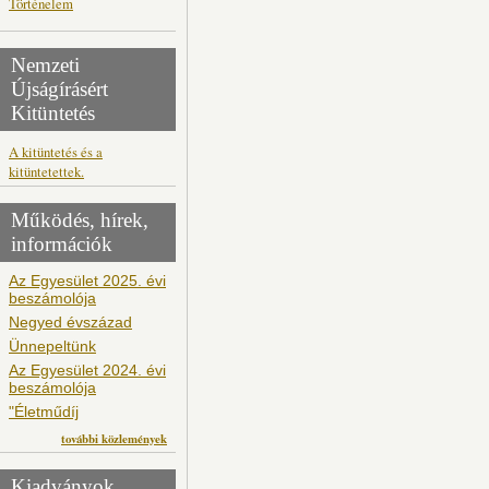
Történelem
Nemzeti
Újságírásért
Kitüntetés
A kitüntetés és a
kitüntetettek.
Működés, hírek,
információk
Az Egyesület 2025. évi
beszámolója
Negyed évszázad
Ünnepeltünk
Az Egyesület 2024. évi
beszámolója
"Életműdíj
további közlemények
Kiadványok