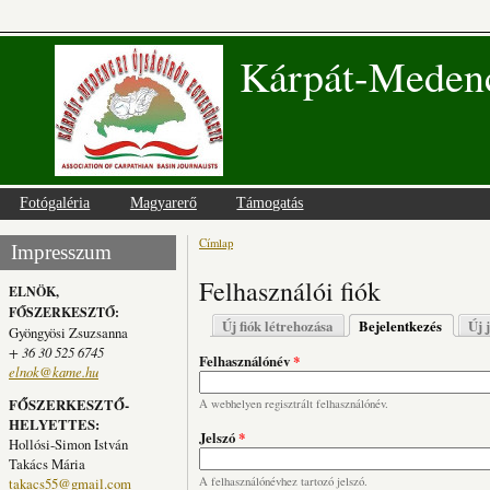
Kárpát-Medenc
Fotógaléria
Magyarerő
Támogatás
Címlap
Jelenlegi hely
Impresszum
Felhasználói fiók
ELNÖK,
FŐSZERKESZTŐ:
Elsődleges fülek
Új fiók létrehozása
Bejelentkezés
(aktív fü
Új 
Gyöngyösi Zsuzsanna
+ 36 30 525 6745
Felhasználónév
*
elnok@kame.hu
FŐSZERKESZTŐ-
A webhelyen regisztrált felhasználónév.
HELYETTES:
Jelszó
*
Hollósi-Simon István
Takács Mária
takacs55@gmail.com
A felhasználónévhez tartozó jelszó.