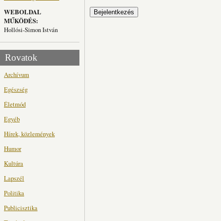
WEBOLDAL
MŰKÖDÉS:
Hollósi-Simon István
Rovatok
Archívum
Egészség
Életmód
Egyéb
Hírek, közlemények
Humor
Kultúra
Lapszél
Politika
Publicisztika