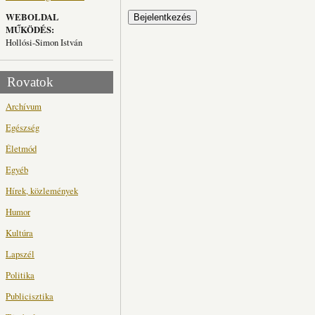
WEBOLDAL
MŰKÖDÉS:
Hollósi-Simon István
Rovatok
Archívum
Egészség
Életmód
Egyéb
Hírek, közlemények
Humor
Kultúra
Lapszél
Politika
Publicisztika