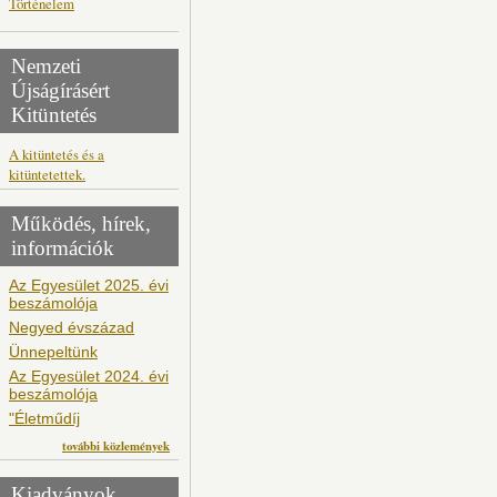
Történelem
Nemzeti
Újságírásért
Kitüntetés
A kitüntetés és a
kitüntetettek.
Működés, hírek,
információk
Az Egyesület 2025. évi
beszámolója
Negyed évszázad
Ünnepeltünk
Az Egyesület 2024. évi
beszámolója
"Életműdíj
további közlemények
Kiadványok