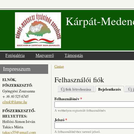
Kárpát-Medenc
Fotógaléria
Magyarerő
Támogatás
Címlap
Jelenlegi hely
Impresszum
Felhasználói fiók
ELNÖK,
FŐSZERKESZTŐ:
Elsődleges fülek
Új fiók létrehozása
Bejelentkezés
(aktív fü
Új 
Gyöngyösi Zsuzsanna
+ 36 30 525 6745
Felhasználónév
*
elnok@kame.hu
FŐSZERKESZTŐ-
A webhelyen regisztrált felhasználónév.
HELYETTES:
Jelszó
*
Hollósi-Simon István
Takács Mária
takacs55@gmail.com
A felhasználónévhez tartozó jelszó.