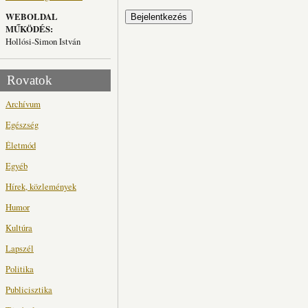
WEBOLDAL
MŰKÖDÉS:
Hollósi-Simon István
Rovatok
Archívum
Egészség
Életmód
Egyéb
Hírek, közlemények
Humor
Kultúra
Lapszél
Politika
Publicisztika