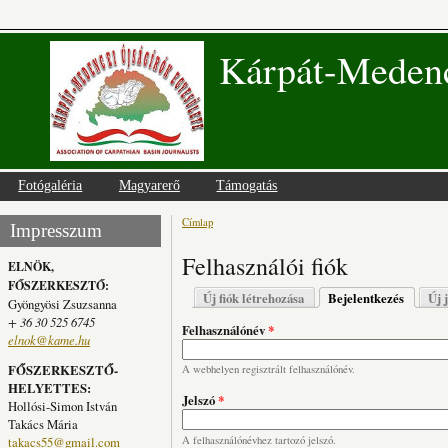
Kárpát-Medenc
Fotógaléria
Magyarerő
Támogatás
Címlap
Jelenlegi hely
Impresszum
Felhasználói fiók
ELNÖK,
FŐSZERKESZTŐ:
Elsődleges fülek
Új fiók létrehozása
Bejelentkezés
(aktív fü
Új 
Gyöngyösi Zsuzsanna
+ 36 30 525 6745
Felhasználónév
*
elnok@kame.hu
FŐSZERKESZTŐ-
A webhelyen regisztrált felhasználónév.
HELYETTES:
Jelszó
*
Hollósi-Simon István
Takács Mária
takacs55@gmail.com
A felhasználónévhez tartozó jelszó.