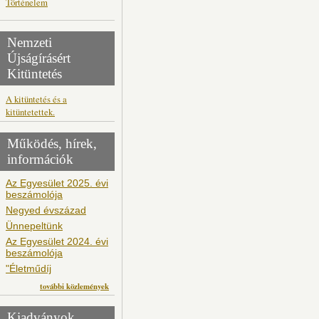
Történelem
Nemzeti
Újságírásért
Kitüntetés
A kitüntetés és a
kitüntetettek.
Működés, hírek,
információk
Az Egyesület 2025. évi
beszámolója
Negyed évszázad
Ünnepeltünk
Az Egyesület 2024. évi
beszámolója
"Életműdíj
további közlemények
Kiadványok