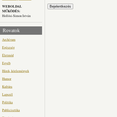
WEBOLDAL
MŰKÖDÉS:
Hollósi-Simon István
Rovatok
Archívum
Egészség
Életmód
Egyéb
Hírek, közlemények
Humor
Kultúra
Lapszél
Politika
Publicisztika