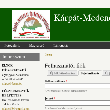
Kárpát-Medenc
Fotógaléria
Magyarerő
Támogatás
Címlap
Jelenlegi hely
Impresszum
Felhasználói fiók
ELNÖK,
FŐSZERKESZTŐ:
Elsődleges fülek
Új fiók létrehozása
Bejelentkezés
(aktív fü
Új 
Gyöngyösi Zsuzsanna
+ 36 30 525 6745
Felhasználónév
*
elnok@kame.hu
FŐSZERKESZTŐ-
A webhelyen regisztrált felhasználónév.
HELYETTES:
Jelszó
*
Hollósi-Simon István
Takács Mária
takacs55@gmail.com
A felhasználónévhez tartozó jelszó.