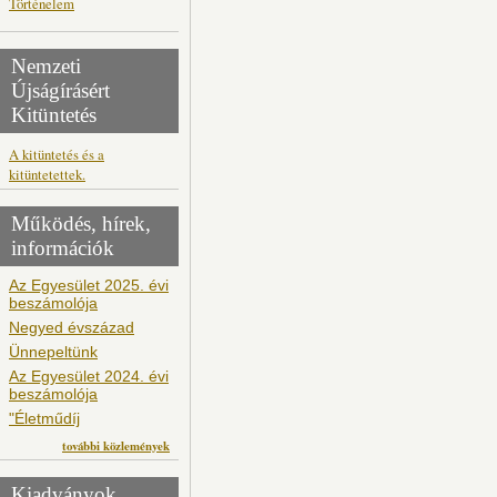
Történelem
Nemzeti
Újságírásért
Kitüntetés
A kitüntetés és a
kitüntetettek.
Működés, hírek,
információk
Az Egyesület 2025. évi
beszámolója
Negyed évszázad
Ünnepeltünk
Az Egyesület 2024. évi
beszámolója
"Életműdíj
további közlemények
Kiadványok