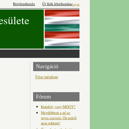
Bejelentkezés
Új fiók létrehozása
Login
esülete
Navigáció
Friss tartalom
Fórum
Kurultáj, vagy MOGY?
Megdöbbent a nő az
orvos szavain: Ön mától
nem rokkant!