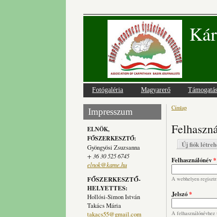
Kár
Fotógaléria
Magyarerő
Támogatá
Címlap
Jelenlegi
Impresszum
Felhaszná
ELNÖK,
FŐSZERKESZTŐ:
Elsődlege
Új fiók létre
Gyöngyösi Zsuzsanna
+ 36 30 525 6745
Felhasználónév
*
elnok@kame.hu
FŐSZERKESZTŐ-
A webhelyen regisztrá
HELYETTES:
Jelszó
*
Hollósi-Simon István
Takács Mária
takacs55@gmail.com
A felhasználónévhez t