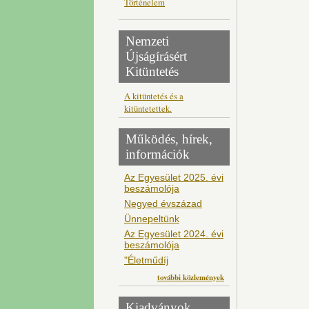
Történelem
Nemzeti
Újságírásért
Kitüntetés
A kitüntetés és a
kitüntetettek.
Működés, hírek,
információk
Az Egyesület 2025. évi
beszámolója
Negyed évszázad
Ünnepeltünk
Az Egyesület 2024. évi
beszámolója
"Életműdíj
további közlemények
Kiadványok