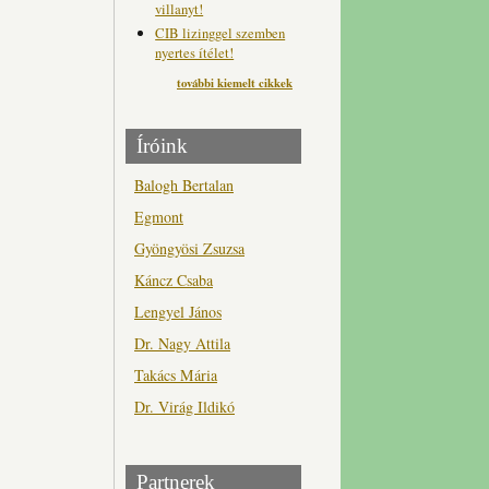
villanyt!
CIB lizinggel szemben
nyertes ítélet!
további kiemelt cikkek
Íróink
Balogh Bertalan
Egmont
Gyöngyösi Zsuzsa
Káncz Csaba
Lengyel János
Dr. Nagy Attila
Takács Mária
Dr. Virág Ildikó
Partnerek