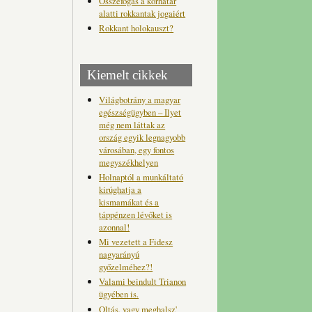
Összefogás a korhatár
alatti rokkantak jogaiért
Rokkant holokauszt?
Kiemelt cikkek
Világbotrány a magyar
egészségügyben – Ilyet
még nem láttak az
ország egyik legnagyobb
városában, egy fontos
megyszékhelyen
Holnaptól a munkáltató
kirúghatja a
kismamákat és a
táppénzen lévőket is
azonnal!
Mi vezetett a Fidesz
nagyarányú
győzelméhez?!
Valami beindult Trianon
ügyében is.
Oltás, vagy meghalsz'