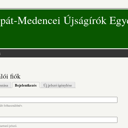
pát-Medencei Újságírók Egy
s
 hely
lói fiók
s fülek
hozása
Bejelentkezés
(aktív fül)
Új jelszó igénylése
lt felhasználónév.
artozó jelszó.