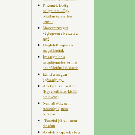
P. Kornél: Eddig
hallgattam – Egy
oltatlan keresetlen
szavai
Magyarországon
véglegesen elveszett a
jog!
Elégtételt kapnak a
megalázottak
Igazságtalan a
nyugdíjemelés, és már
az inflációnál is kisebb
EZ itt a magyar
egészségügy..
A helyzet változatlan
(Egy csodálatos kisfiú
emlékére)
Nem állatok, nem
rabszolgák, nem
bűnözők!
"Temetni jöttem, nem
dicsérni
Az utolsó kapcsolja le a