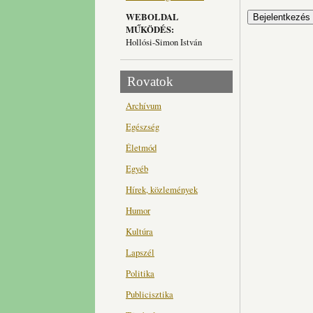
WEBOLDAL
MŰKÖDÉS:
Hollósi-Simon István
Rovatok
Archívum
Egészség
Életmód
Egyéb
Hírek, közlemények
Humor
Kultúra
Lapszél
Politika
Publicisztika