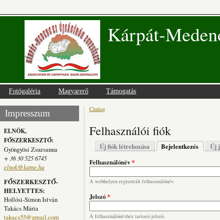
Kárpát-Medenc
Fotógaléria
Magyarerő
Támogatás
Címlap
Jelenlegi hely
Impresszum
Felhasználói fiók
ELNÖK,
FŐSZERKESZTŐ:
Elsődleges fülek
Új fiók létrehozása
Bejelentkezés
(aktív fü
Új 
Gyöngyösi Zsuzsanna
+ 36 30 525 6745
Felhasználónév
*
elnok@kame.hu
FŐSZERKESZTŐ-
A webhelyen regisztrált felhasználónév.
HELYETTES:
Jelszó
*
Hollósi-Simon István
Takács Mária
takacs55@gmail.com
A felhasználónévhez tartozó jelszó.