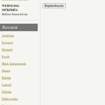
WEBOLDAL
MŰKÖDÉS:
Hollósi-Simon István
Rovatok
Archívum
Egészség
Életmód
Egyéb
Hírek, közlemények
Humor
Kultúra
Lapszél
Politika
Publicisztika