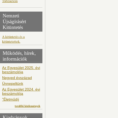
Történelem
Nemzeti
Újságírásért
Kitüntetés
A kitüntetés és a
kitüntetettek.
Működés, hírek,
információk
Az Egyesület 2025. évi
beszámolója
Negyed évszázad
Ünnepeltünk
Az Egyesület 2024. évi
beszámolója
"Életműdíj
további közlemények
Kiadványok