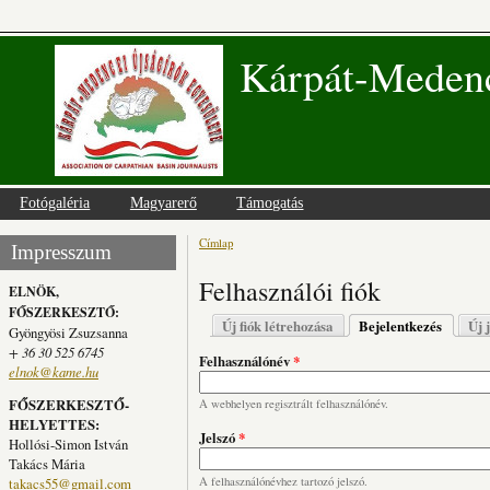
Kárpát-Medenc
Fotógaléria
Magyarerő
Támogatás
Címlap
Jelenlegi hely
Impresszum
Felhasználói fiók
ELNÖK,
FŐSZERKESZTŐ:
Elsődleges fülek
Új fiók létrehozása
Bejelentkezés
(aktív fü
Új 
Gyöngyösi Zsuzsanna
+ 36 30 525 6745
Felhasználónév
*
elnok@kame.hu
FŐSZERKESZTŐ-
A webhelyen regisztrált felhasználónév.
HELYETTES:
Jelszó
*
Hollósi-Simon István
Takács Mária
takacs55@gmail.com
A felhasználónévhez tartozó jelszó.