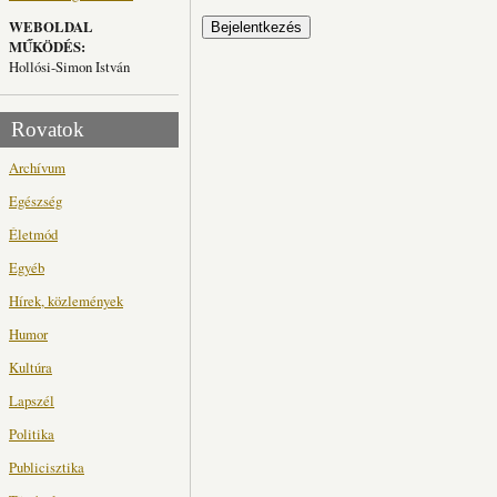
WEBOLDAL
MŰKÖDÉS:
Hollósi-Simon István
Rovatok
Archívum
Egészség
Életmód
Egyéb
Hírek, közlemények
Humor
Kultúra
Lapszél
Politika
Publicisztika