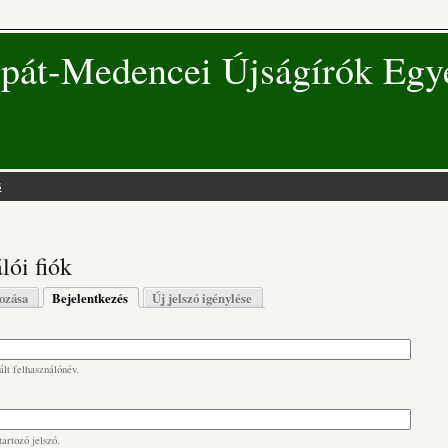
pát-Medencei Újságírók Egy
s
 hely
lói fiók
s fülek
hozása
Bejelentkezés
(aktív fül)
Új jelszó igénylése
lt felhasználónév.
artozó jelszó.