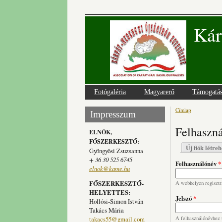
Kár
Fotógaléria
Magyarerő
Támogatá
Címlap
Jelenlegi
Impresszum
Felhaszná
ELNÖK,
FŐSZERKESZTŐ:
Elsődlege
Új fiók létre
Gyöngyösi Zsuzsanna
+ 36 30 525 6745
Felhasználónév
*
elnok@kame.hu
FŐSZERKESZTŐ-
A webhelyen regisztrá
HELYETTES:
Jelszó
*
Hollósi-Simon István
Takács Mária
takacs55@gmail.com
A felhasználónévhez t