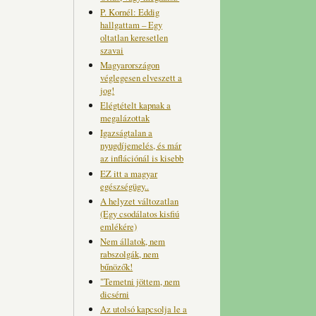
P. Kornél: Eddig
hallgattam – Egy
oltatlan keresetlen
szavai
Magyarországon
véglegesen elveszett a
jog!
Elégtételt kapnak a
megalázottak
Igazságtalan a
nyugdíjemelés, és már
az inflációnál is kisebb
EZ itt a magyar
egészségügy..
A helyzet változatlan
(Egy csodálatos kisfiú
emlékére)
Nem állatok, nem
rabszolgák, nem
bűnözők!
"Temetni jöttem, nem
dicsérni
Az utolsó kapcsolja le a