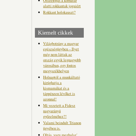
Összefogás a korhatár
alatti rokkantak jogaiért
Rokkant holokauszt?
Kiemelt cikkek
Világbotrány a magyar
egészségügyben – Ilyet
még nem láttak az
ország egyik legnagyobb
városában, egy fontos
megyszékhelyen
Holnaptól a munkáltató
kirúghatja a
kismamákat és a
táppénzen lévőket is
azonnal!
Mi vezetett a Fidesz
nagyarányú
győzelméhez?!
Valami beindult Trianon
ügyében is.
Oltás, vagy meghalsz'