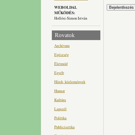
WEBOLDAL
MŰKÖDÉS:
Hollósi-Simon István
Rovatok
Archívum
Egészség
Életmód
Egyéb
Hírek, közlemények
Humor
Kultúra
Lapszél
Politika
Publicisztika