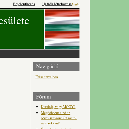
Bejelentkezés
Új fiók létrehozása
Login
esülete
Navigáció
Friss tartalom
Fórum
Kurultáj, vagy MOGY?
Megdöbbent a nő az
orvos szavain: Ön mától
nem rokkant!