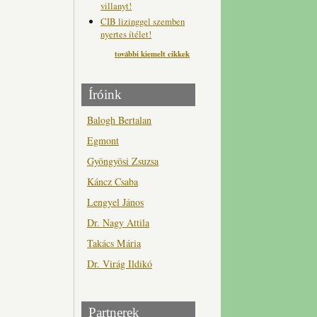
villanyt!
CIB lizinggel szemben
nyertes ítélet!
további kiemelt cikkek
Íróink
Balogh Bertalan
Egmont
Gyöngyösi Zsuzsa
Káncz Csaba
Lengyel János
Dr. Nagy Attila
Takács Mária
Dr. Virág Ildikó
Partnerek