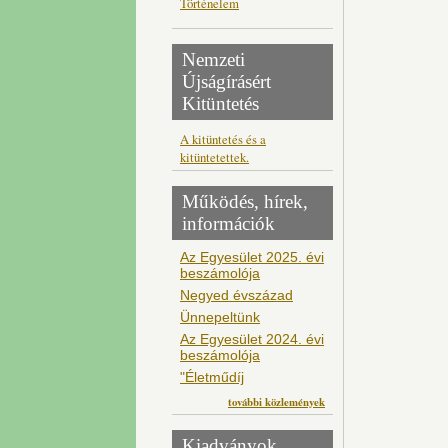
Történelem
Nemzeti
Újságírásért
Kitüntetés
A kitüntetés és a
kitüntetettek.
Működés, hírek,
információk
Az Egyesület 2025. évi
beszámolója
Negyed évszázad
Ünnepeltünk
Az Egyesület 2024. évi
beszámolója
"Életműdíj
további közlemények
Kiadványok