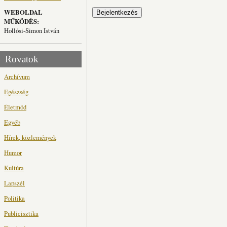
WEBOLDAL
MŰKÖDÉS:
Hollósi-Simon István
Rovatok
Archívum
Egészség
Életmód
Egyéb
Hírek, közlemények
Humor
Kultúra
Lapszél
Politika
Publicisztika