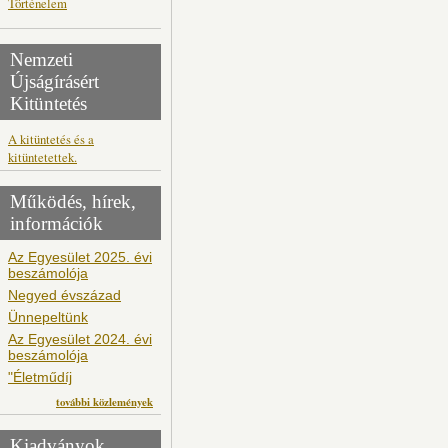
Történelem
Nemzeti
Újságírásért
Kitüntetés
A kitüntetés és a
kitüntetettek.
Működés, hírek,
információk
Az Egyesület 2025. évi
beszámolója
Negyed évszázad
Ünnepeltünk
Az Egyesület 2024. évi
beszámolója
"Életműdíj
további közlemények
Kiadványok