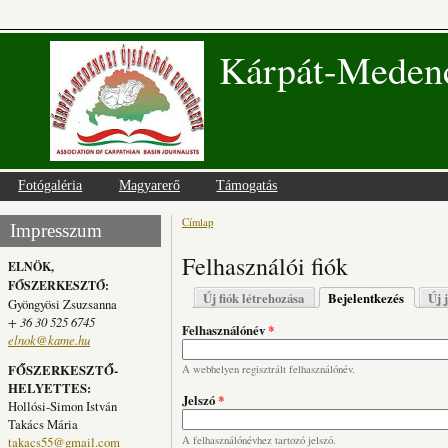
Kárpát-Medenc
Fotógaléria
Magyarerő
Támogatás
Címlap
Jelenlegi hely
Impresszum
Felhasználói fiók
ELNÖK,
FŐSZERKESZTŐ:
Elsődleges fülek
Új fiók létrehozása
Bejelentkezés
(aktív fü
Új 
Gyöngyösi Zsuzsanna
+ 36 30 525 6745
Felhasználónév
*
elnok@kame.hu
FŐSZERKESZTŐ-
A webhelyen regisztrált felhasználónév.
HELYETTES:
Jelszó
*
Hollósi-Simon István
Takács Mária
takacs55@gmail.com
A felhasználónévhez tartozó jelszó.