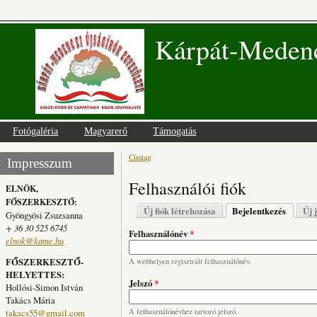
Kárpát-Medenc
Fotógaléria
Magyarerő
Támogatás
Címlap
Jelenlegi hely
Impresszum
Felhasználói fiók
ELNÖK,
FŐSZERKESZTŐ:
Elsődleges fülek
Új fiók létrehozása
Bejelentkezés
(aktív fü
Új 
Gyöngyösi Zsuzsanna
+ 36 30 525 6745
Felhasználónév
*
elnok@kame.hu
FŐSZERKESZTŐ-
A webhelyen regisztrált felhasználónév.
HELYETTES:
Jelszó
*
Hollósi-Simon István
Takács Mária
takacs55@gmail.com
A felhasználónévhez tartozó jelszó.