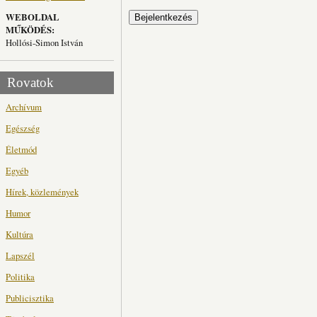
WEBOLDAL
MŰKÖDÉS:
Hollósi-Simon István
Rovatok
Archívum
Egészség
Életmód
Egyéb
Hírek, közlemények
Humor
Kultúra
Lapszél
Politika
Publicisztika