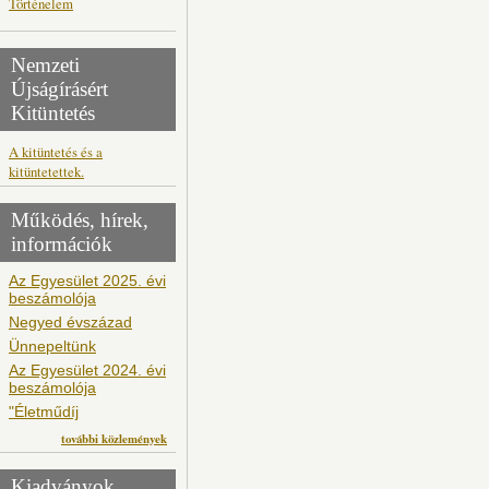
Történelem
Nemzeti
Újságírásért
Kitüntetés
A kitüntetés és a
kitüntetettek.
Működés, hírek,
információk
Az Egyesület 2025. évi
beszámolója
Negyed évszázad
Ünnepeltünk
Az Egyesület 2024. évi
beszámolója
"Életműdíj
további közlemények
Kiadványok