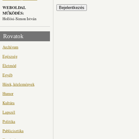
WEBOLDAL
MŰKÖDÉS:
Hollósi-Simon István
Rovatok
Archívum
Egészség
Életmód
Egyéb
Hírek, közlemények
Humor
Kultúra
Lapszél
Politika
Publicisztika