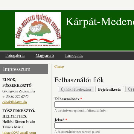
Kárpát-Medenc
Fotógaléria
Magyarerő
Támogatás
Címlap
Jelenlegi hely
Impresszum
Felhasználói fiók
ELNÖK,
FŐSZERKESZTŐ:
Elsődleges fülek
Új fiók létrehozása
Bejelentkezés
(aktív fü
Új 
Gyöngyösi Zsuzsanna
+ 36 30 525 6745
Felhasználónév
*
elnok@kame.hu
FŐSZERKESZTŐ-
A webhelyen regisztrált felhasználónév.
HELYETTES:
Jelszó
*
Hollósi-Simon István
Takács Mária
takacs55@gmail.com
A felhasználónévhez tartozó jelszó.