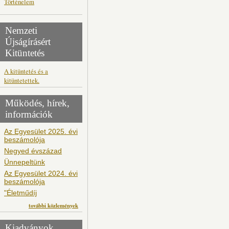
Történelem
Nemzeti
Újságírásért
Kitüntetés
A kitüntetés és a
kitüntetettek.
Működés, hírek,
információk
Az Egyesület 2025. évi
beszámolója
Negyed évszázad
Ünnepeltünk
Az Egyesület 2024. évi
beszámolója
"Életműdíj
további közlemények
Kiadványok