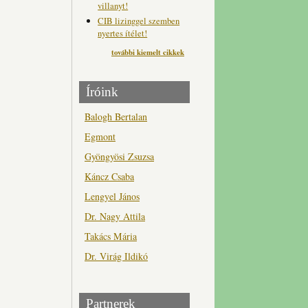
villanyt!
CIB lizinggel szemben
nyertes ítélet!
további kiemelt cikkek
Íróink
Balogh Bertalan
Egmont
Gyöngyösi Zsuzsa
Káncz Csaba
Lengyel János
Dr. Nagy Attila
Takács Mária
Dr. Virág Ildikó
Partnerek