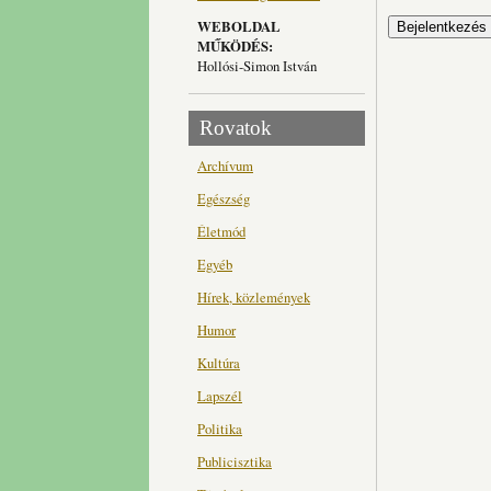
WEBOLDAL
MŰKÖDÉS:
Hollósi-Simon István
Rovatok
Archívum
Egészség
Életmód
Egyéb
Hírek, közlemények
Humor
Kultúra
Lapszél
Politika
Publicisztika