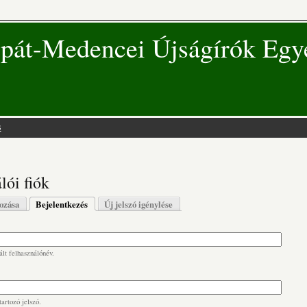
pát-Medencei Újságírók Egy
s
 hely
lói fiók
s fülek
hozása
Bejelentkezés
(aktív fül)
Új jelszó igénylése
lt felhasználónév.
artozó jelszó.