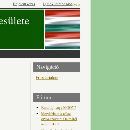
Bejelentkezés
Új fiók létrehozása
Login
esülete
Navigáció
Friss tartalom
Fórum
Kurultáj, vagy MOGY?
Megdöbbent a nő az
orvos szavain: Ön mától
nem rokkant!