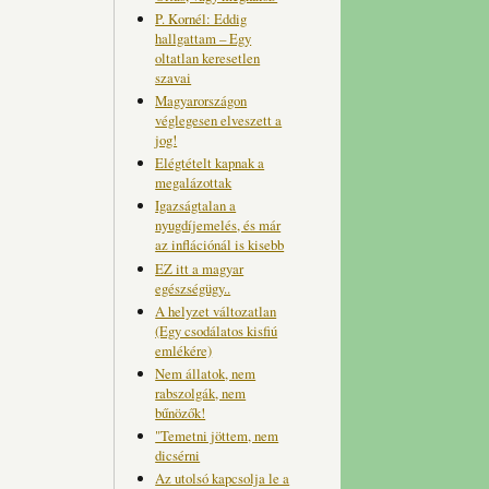
P. Kornél: Eddig
hallgattam – Egy
oltatlan keresetlen
szavai
Magyarországon
véglegesen elveszett a
jog!
Elégtételt kapnak a
megalázottak
Igazságtalan a
nyugdíjemelés, és már
az inflációnál is kisebb
EZ itt a magyar
egészségügy..
A helyzet változatlan
(Egy csodálatos kisfiú
emlékére)
Nem állatok, nem
rabszolgák, nem
bűnözők!
"Temetni jöttem, nem
dicsérni
Az utolsó kapcsolja le a