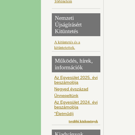
Történelem
Nemzeti
Újságírásért
Kitüntetés
A kitüntetés és a
kitüntetettek.
Működés, hírek,
információk
Az Egyesület 2025. évi
beszámolója
Negyed évszázad
Ünnepeltünk
Az Egyesület 2024. évi
beszámolója
"Életműdíj
további közlemények
Kiadványok