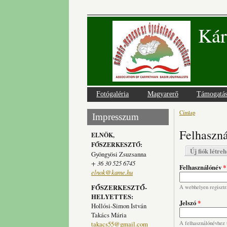
Kár
Fotógaléria
Magyarerő
Támogatá
Címlap
Jelenlegi
Impresszum
Felhaszná
ELNÖK,
FŐSZERKESZTŐ:
Elsődlege
Új fiók létre
Gyöngyösi Zsuzsanna
+ 36 30 525 6745
Felhasználónév
*
elnok@kame.hu
FŐSZERKESZTŐ-
A webhelyen regisztrá
HELYETTES:
Jelszó
*
Hollósi-Simon István
Takács Mária
takacs55@gmail.com
A felhasználónévhez t