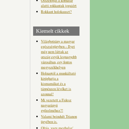
Összefogás a korhatár
alatti rokkantak jogaiért
Rokkant holokauszt?
Kiemelt cikkek
Világbotrány a magyar
egészségügyben – Ilyet
még nem láttak az
ország egyik legnagyobb
városában, egy fontos
megyszékhelyen
Holnaptól a munkáltató
kirúghatja a
kismamákat és a
táppénzen lévőket is
azonnal!
Mi vezetett a Fidesz
nagyarányú
győzelméhez?!
Valami beindult Trianon
ügyében is.
Oltás, vagy meghalsz'