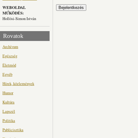
WEBOLDAL
MŰKÖDÉS:
Hollósi-Simon István
Rovatok
Archívum
Egészség
Életmód
Egyéb
Hírek, közlemények
Humor
Kultúra
Lapszél
Politika
Publicisztika