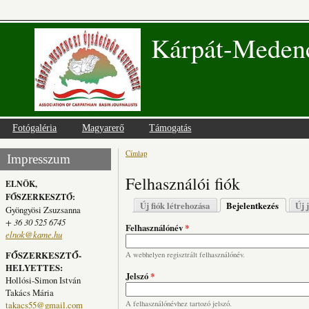
Kárpát-Medenc
Fotógaléria
Magyarerő
Támogatás
Címlap
Jelenlegi hely
Impresszum
Felhasználói fiók
ELNÖK,
FŐSZERKESZTŐ:
Elsődleges fülek
Új fiók létrehozása
Bejelentkezés
(aktív fü
Új 
Gyöngyösi Zsuzsanna
+ 36 30 525 6745
Felhasználónév
*
elnok@kame.hu
FŐSZERKESZTŐ-
A webhelyen regisztrált felhasználónév.
HELYETTES:
Jelszó
*
Hollósi-Simon István
Takács Mária
takacs55@gmail.com
A felhasználónévhez tartozó jelszó.