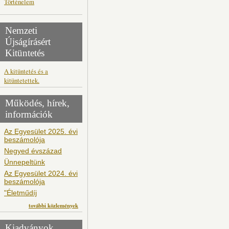
Történelem
Nemzeti
Újságírásért
Kitüntetés
A kitüntetés és a
kitüntetettek.
Működés, hírek,
információk
Az Egyesület 2025. évi
beszámolója
Negyed évszázad
Ünnepeltünk
Az Egyesület 2024. évi
beszámolója
"Életműdíj
további közlemények
Kiadványok