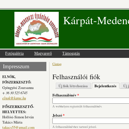
Kárpát-Medenc
Fotógaléria
Magyarerő
Támogatás
Címlap
Jelenlegi hely
Impresszum
Felhasználói fiók
ELNÖK,
FŐSZERKESZTŐ:
Elsődleges fülek
Új fiók létrehozása
Bejelentkezés
(aktív fü
Új 
Gyöngyösi Zsuzsanna
+ 36 30 525 6745
Felhasználónév
*
elnok@kame.hu
FŐSZERKESZTŐ-
A webhelyen regisztrált felhasználónév.
HELYETTES:
Jelszó
*
Hollósi-Simon István
Takács Mária
takacs55@gmail.com
A felhasználónévhez tartozó jelszó.