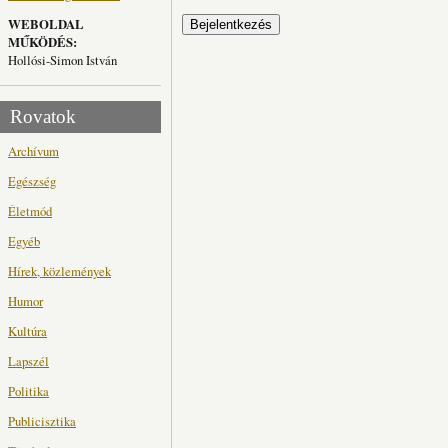
WEBOLDAL
MŰKÖDÉS:
Hollósi-Simon István
Rovatok
Archívum
Egészség
Életmód
Egyéb
Hírek, közlemények
Humor
Kultúra
Lapszél
Politika
Publicisztika