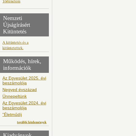
Történelem
Nemzeti
Újságírásért
Kitüntetés
A kitüntetés és a
kitüntetettek.
Működés, hírek,
információk
Az Egyesület 2025. évi
beszámolója
Negyed évszázad
Ünnepeltünk
Az Egyesület 2024. évi
beszámolója
"Életműdíj
további közlemények
Kiadványok