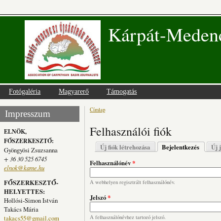
Kárpát-Medenc
Fotógaléria
Magyarerő
Támogatás
Címlap
Jelenlegi hely
Impresszum
Felhasználói fiók
ELNÖK,
FŐSZERKESZTŐ:
Elsődleges fülek
Új fiók létrehozása
Bejelentkezés
(aktív fü
Új 
Gyöngyösi Zsuzsanna
+ 36 30 525 6745
Felhasználónév
*
elnok@kame.hu
FŐSZERKESZTŐ-
A webhelyen regisztrált felhasználónév.
HELYETTES:
Jelszó
*
Hollósi-Simon István
Takács Mária
takacs55@gmail.com
A felhasználónévhez tartozó jelszó.