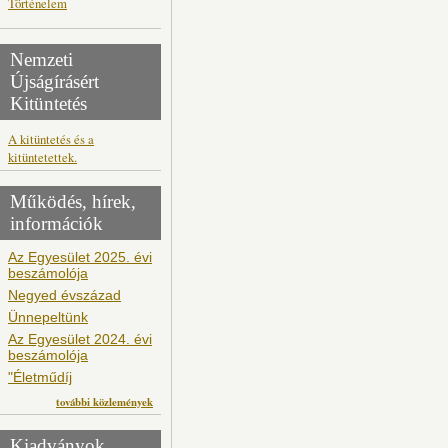
Történelem
Nemzeti
Újságírásért
Kitüntetés
A kitüntetés és a
kitüntetettek.
Működés, hírek,
információk
Az Egyesület 2025. évi
beszámolója
Negyed évszázad
Ünnepeltünk
Az Egyesület 2024. évi
beszámolója
"Életműdíj
további közlemények
Kiadványok