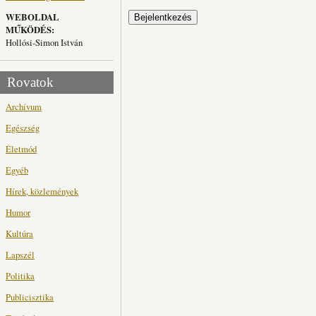
WEBOLDAL
MŰKÖDÉS:
Hollósi-Simon István
Rovatok
Archívum
Egészség
Életmód
Egyéb
Hírek, közlemények
Humor
Kultúra
Lapszél
Politika
Publicisztika