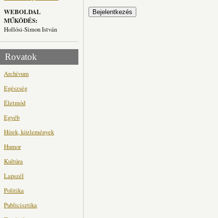
WEBOLDAL
MŰKÖDÉS:
Hollósi-Simon István
Rovatok
Archívum
Egészség
Életmód
Egyéb
Hírek, közlemények
Humor
Kultúra
Lapszél
Politika
Publicisztika