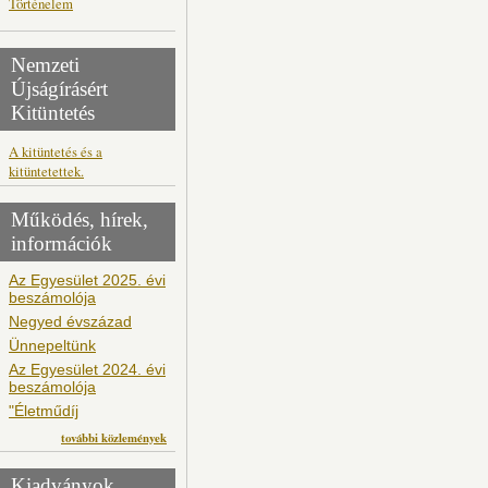
Történelem
Nemzeti
Újságírásért
Kitüntetés
A kitüntetés és a
kitüntetettek.
Működés, hírek,
információk
Az Egyesület 2025. évi
beszámolója
Negyed évszázad
Ünnepeltünk
Az Egyesület 2024. évi
beszámolója
"Életműdíj
további közlemények
Kiadványok