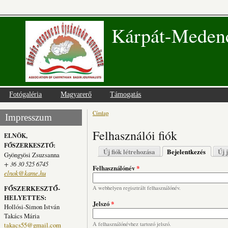
Kárpát-Medenc
Fotógaléria
Magyarerő
Támogatás
Címlap
Jelenlegi hely
Impresszum
Felhasználói fiók
ELNÖK,
FŐSZERKESZTŐ:
Elsődleges fülek
Új fiók létrehozása
Bejelentkezés
(aktív fü
Új 
Gyöngyösi Zsuzsanna
+ 36 30 525 6745
Felhasználónév
*
elnok@kame.hu
FŐSZERKESZTŐ-
A webhelyen regisztrált felhasználónév.
HELYETTES:
Jelszó
*
Hollósi-Simon István
Takács Mária
takacs55@gmail.com
A felhasználónévhez tartozó jelszó.