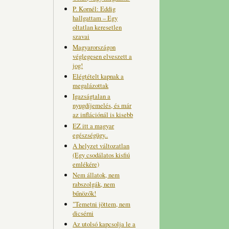
P. Kornél: Eddig
hallgattam – Egy
oltatlan keresetlen
szavai
Magyarországon
véglegesen elveszett a
jog!
Elégtételt kapnak a
megalázottak
Igazságtalan a
nyugdíjemelés, és már
az inflációnál is kisebb
EZ itt a magyar
egészségügy..
A helyzet változatlan
(Egy csodálatos kisfiú
emlékére)
Nem állatok, nem
rabszolgák, nem
bűnözők!
"Temetni jöttem, nem
dicsérni
Az utolsó kapcsolja le a