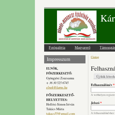
Kár
Fotógaléria
Magyarerő
Támogatá
Címlap
Jelenlegi
Impresszum
Felhaszná
ELNÖK,
FŐSZERKESZTŐ:
Elsődlege
Új fiók létre
Gyöngyösi Zsuzsanna
+ 36 30 525 6745
Felhasználónév
*
elnok@kame.hu
FŐSZERKESZTŐ-
A webhelyen regisztrá
HELYETTES:
Jelszó
*
Hollósi-Simon István
Takács Mária
takacs55@gmail.com
A felhasználónévhez t