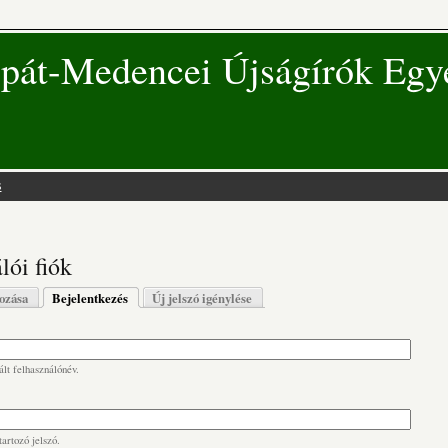
pát-Medencei Újságírók Egy
s
 hely
lói fiók
s fülek
hozása
Bejelentkezés
(aktív fül)
Új jelszó igénylése
lt felhasználónév.
artozó jelszó.