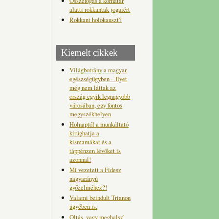
Összefogás a korhatár
alatti rokkantak jogaiért
Rokkant holokauszt?
Kiemelt cikkek
Világbotrány a magyar
egészségügyben – Ilyet
még nem láttak az
ország egyik legnagyobb
városában, egy fontos
megyszékhelyen
Holnaptól a munkáltató
kirúghatja a
kismamákat és a
táppénzen lévőket is
azonnal!
Mi vezetett a Fidesz
nagyarányú
győzelméhez?!
Valami beindult Trianon
ügyében is.
Oltás, vagy meghalsz'