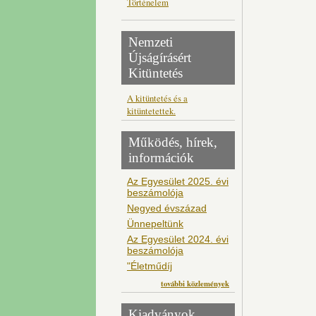
Történelem
Nemzeti
Újságírásért
Kitüntetés
A kitüntetés és a
kitüntetettek.
Működés, hírek,
információk
Az Egyesület 2025. évi
beszámolója
Negyed évszázad
Ünnepeltünk
Az Egyesület 2024. évi
beszámolója
"Életműdíj
további közlemények
Kiadványok