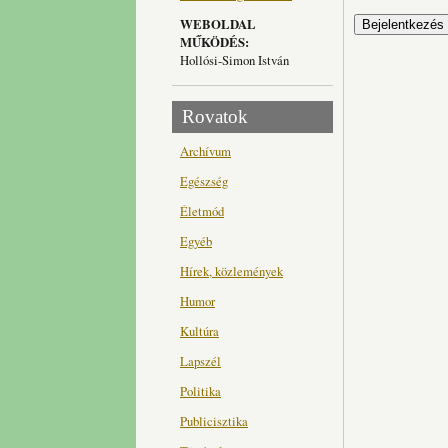
WEBOLDAL
MŰKÖDÉS:
Hollósi-Simon István
Rovatok
Archívum
Egészség
Életmód
Egyéb
Hírek, közlemények
Humor
Kultúra
Lapszél
Politika
Publicisztika