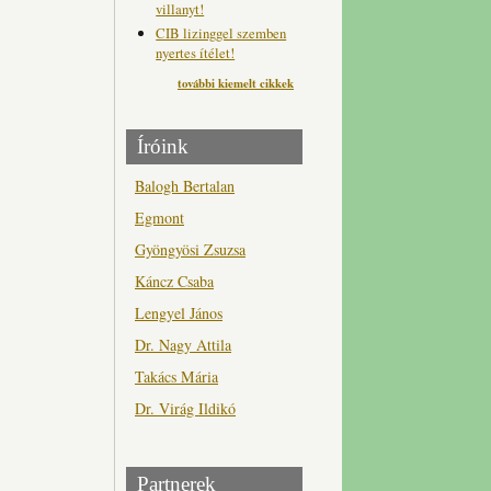
villanyt!
CIB lizinggel szemben
nyertes ítélet!
további kiemelt cikkek
Íróink
Balogh Bertalan
Egmont
Gyöngyösi Zsuzsa
Káncz Csaba
Lengyel János
Dr. Nagy Attila
Takács Mária
Dr. Virág Ildikó
Partnerek