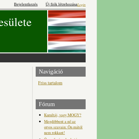
Bejelentkezés
Új fiók létrehozása
Login
esülete
Navigáció
Friss tartalom
Fórum
Kurultáj, vagy MOGY?
Megdöbbent a nő az
orvos szavain: Ön mától
nem rokkant!