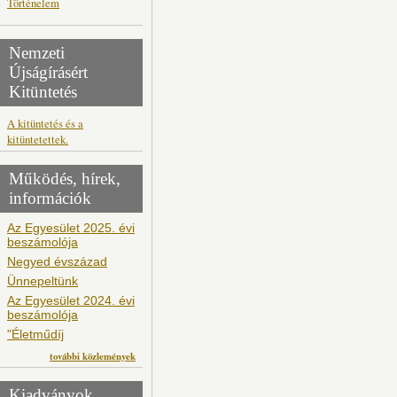
Történelem
Nemzeti
Újságírásért
Kitüntetés
A kitüntetés és a
kitüntetettek.
Működés, hírek,
információk
Az Egyesület 2025. évi
beszámolója
Negyed évszázad
Ünnepeltünk
Az Egyesület 2024. évi
beszámolója
"Életműdíj
további közlemények
Kiadványok