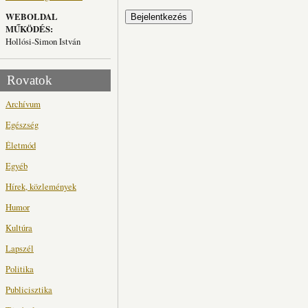
WEBOLDAL
MŰKÖDÉS:
Hollósi-Simon István
Rovatok
Archívum
Egészség
Életmód
Egyéb
Hírek, közlemények
Humor
Kultúra
Lapszél
Politika
Publicisztika