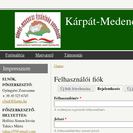
Kárpát-Medenc
Fotógaléria
Magyarerő
Támogatás
Címlap
Jelenlegi hely
Impresszum
Felhasználói fiók
ELNÖK,
FŐSZERKESZTŐ:
Elsődleges fülek
Új fiók létrehozása
Bejelentkezés
(aktív fü
Új 
Gyöngyösi Zsuzsanna
+ 36 30 525 6745
Felhasználónév
*
elnok@kame.hu
FŐSZERKESZTŐ-
A webhelyen regisztrált felhasználónév.
HELYETTES:
Jelszó
*
Hollósi-Simon István
Takács Mária
takacs55@gmail.com
A felhasználónévhez tartozó jelszó.