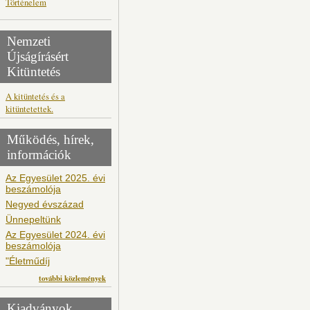
Történelem
Nemzeti
Újságírásért
Kitüntetés
A kitüntetés és a
kitüntetettek.
Működés, hírek,
információk
Az Egyesület 2025. évi
beszámolója
Negyed évszázad
Ünnepeltünk
Az Egyesület 2024. évi
beszámolója
"Életműdíj
további közlemények
Kiadványok