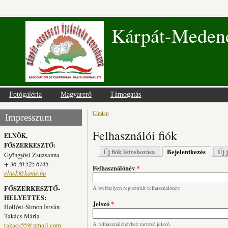
Kárpát-Medenc
Fotógaléria
Magyarerő
Támogatás
Címlap
Jelenlegi hely
Impresszum
Felhasználói fiók
ELNÖK,
FŐSZERKESZTŐ:
Elsődleges fülek
Új fiók létrehozása
Bejelentkezés
(aktív fü
Új 
Gyöngyösi Zsuzsanna
+ 36 30 525 6745
Felhasználónév
*
elnok@kame.hu
FŐSZERKESZTŐ-
A webhelyen regisztrált felhasználónév.
HELYETTES:
Jelszó
*
Hollósi-Simon István
Takács Mária
takacs55@gmail.com
A felhasználónévhez tartozó jelszó.