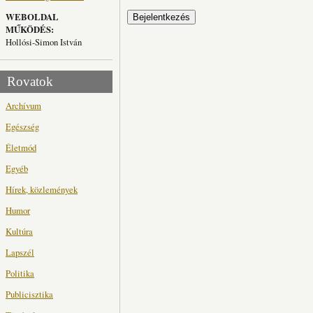
WEBOLDAL
MŰKÖDÉS:
Hollósi-Simon István
Rovatok
Archívum
Egészség
Életmód
Egyéb
Hírek, közlemények
Humor
Kultúra
Lapszél
Politika
Publicisztika