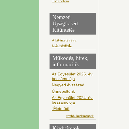
Történelem
Nemzeti
Újságírásért
Kitüntetés
A kitüntetés és a
kitüntetettek.
Működés, hírek,
információk
Az Egyesület 2025. évi
beszámolója
Negyed évszázad
Ünnepeltünk
Az Egyesület 2024. évi
beszámolója
"Életműdíj
további közlemények
Kiadványok