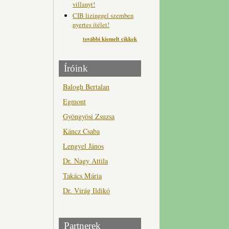
villanyt!
CIB lizinggel szemben
nyertes ítélet!
további kiemelt cikkek
Íróink
Balogh Bertalan
Egmont
Gyöngyösi Zsuzsa
Káncz Csaba
Lengyel János
Dr. Nagy Attila
Takács Mária
Dr. Virág Ildikó
Partnerek