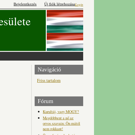
Bejelentkezés
Új fiók létrehozása
Login
esülete
Navigáció
Friss tartalom
Fórum
Kurultáj, vagy MOGY?
Megdöbbent a nő az
orvos szavain: Ön mától
nem rokkant!