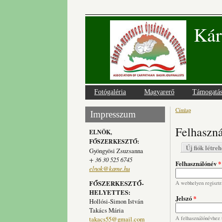
Kár
Fotógaléria
Magyarerő
Támogatá
Címlap
Jelenlegi
Impresszum
Felhaszná
ELNÖK,
FŐSZERKESZTŐ:
Elsődlege
Új fiók létre
Gyöngyösi Zsuzsanna
+ 36 30 525 6745
Felhasználónév
*
elnok@kame.hu
FŐSZERKESZTŐ-
A webhelyen regisztrá
HELYETTES:
Jelszó
*
Hollósi-Simon István
Takács Mária
takacs55@gmail.com
A felhasználónévhez t