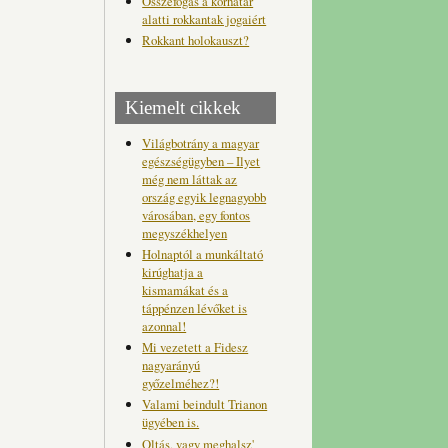
Összefogás a korhatár
alatti rokkantak jogaiért
Rokkant holokauszt?
Kiemelt cikkek
Világbotrány a magyar
egészségügyben – Ilyet
még nem láttak az
ország egyik legnagyobb
városában, egy fontos
megyszékhelyen
Holnaptól a munkáltató
kirúghatja a
kismamákat és a
táppénzen lévőket is
azonnal!
Mi vezetett a Fidesz
nagyarányú
győzelméhez?!
Valami beindult Trianon
ügyében is.
Oltás, vagy meghalsz'