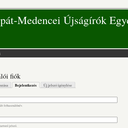
pát-Medencei Újságírók Egy
s
 hely
lói fiók
s fülek
hozása
Bejelentkezés
(aktív fül)
Új jelszó igénylése
lt felhasználónév.
artozó jelszó.