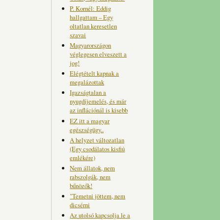
P. Kornél: Eddig
hallgattam – Egy
oltatlan keresetlen
szavai
Magyarországon
véglegesen elveszett a
jog!
Elégtételt kapnak a
megalázottak
Igazságtalan a
nyugdíjemelés, és már
az inflációnál is kisebb
EZ itt a magyar
egészségügy..
A helyzet változatlan
(Egy csodálatos kisfiú
emlékére)
Nem állatok, nem
rabszolgák, nem
bűnözők!
"Temetni jöttem, nem
dicsérni
Az utolsó kapcsolja le a