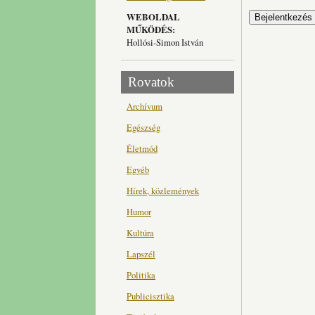
WEBOLDAL
MŰKÖDÉS:
Hollósi-Simon István
Rovatok
Archívum
Egészség
Életmód
Egyéb
Hírek, közlemények
Humor
Kultúra
Lapszél
Politika
Publicisztika