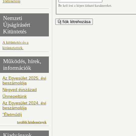
Történelem
Be kell írni a képen látható karaktereket.
Nemzeti
Újságírásért
Kitüntetés
A kitüntetés és a
kitüntetettek.
Működés, hírek,
információk
Az Egyesület 2025. évi
beszámolója
Negyed évszázad
Ünnepeltünk
Az Egyesület 2024. évi
beszámolója
"Életműdíj
további közlemények
Kiadványok