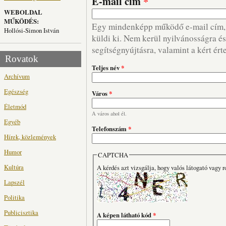
E-mail cím
*
WEBOLDAL
MŰKÖDÉS:
Egy mindenképp működő e-mail cím, m
Hollósi-Simon István
küldi ki. Nem kerül nyilvánosságra és 
segítségnyújtásra, valamint a kért ért
Rovatok
Teljes név
*
Archívum
Egészség
Város
*
Életmód
A város ahol él.
Egyéb
Telefonszám
*
Hírek, közlemények
Humor
CAPTCHA
Kultúra
A kérdés azt vizsgálja, hogy valós látogató vagy r
Lapszél
Politika
Publicisztika
A képen látható kód
*