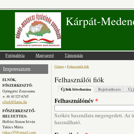
Kárpát-Medenc
Fotógaléria
Magyarerő
Támogatás
Címlap
»
Felhasználói fiók
Jelenlegi hely
Impresszum
Felhasználói fiók
ELNÖK,
FŐSZERKESZTŐ:
Elsődleges fülek
Új fiók létrehozása
(aktív fül)
Bejelentkezés
Új 
Gyöngyösi Zsuzsanna
+ 36 30 525 6745
Felhasználónév
*
elnok@kame.hu
FŐSZERKESZTŐ-
Szóköz használata megengedett. Az írá
HELYETTES:
Hollósi-Simon István
használható.
Takács Mária
takacs55@gmail.com