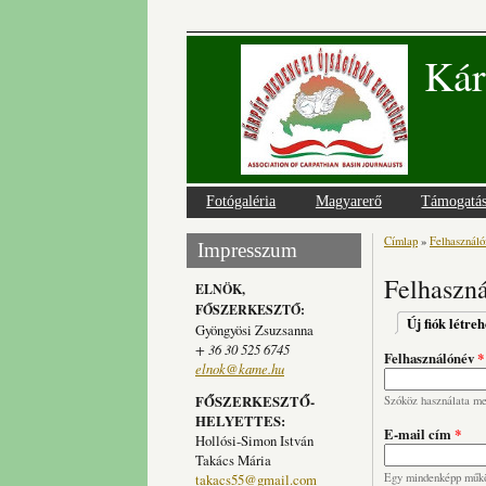
Kár
Fotógaléria
Magyarerő
Támogatá
Címlap
»
Felhasználói
Jelenlegi
Impresszum
Felhaszná
ELNÖK,
FŐSZERKESZTŐ:
Elsődlege
Új fiók létre
Gyöngyösi Zsuzsanna
+ 36 30 525 6745
Felhasználónév
*
elnok@kame.hu
FŐSZERKESZTŐ-
Szóköz használata meg
HELYETTES:
E-mail cím
*
Hollósi-Simon István
Takács Mária
takacs55@gmail.com
Egy mindenképp működ