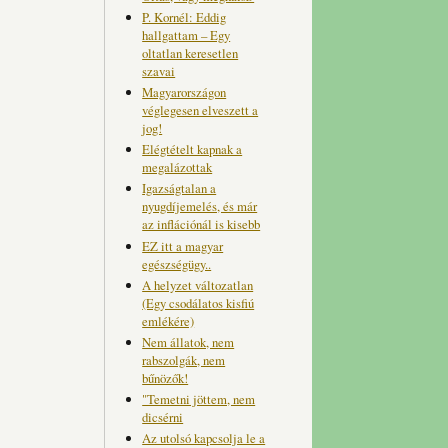
P. Kornél: Eddig
hallgattam – Egy
oltatlan keresetlen
szavai
Magyarországon
véglegesen elveszett a
jog!
Elégtételt kapnak a
megalázottak
Igazságtalan a
nyugdíjemelés, és már
az inflációnál is kisebb
EZ itt a magyar
egészségügy..
A helyzet változatlan
(Egy csodálatos kisfiú
emlékére)
Nem állatok, nem
rabszolgák, nem
bűnözők!
"Temetni jöttem, nem
dicsérni
Az utolsó kapcsolja le a