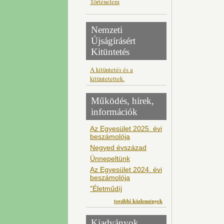
Történelem
Nemzeti
Újságírásért
Kitüntetés
A kitüntetés és a
kitüntetettek.
Működés, hírek,
információk
Az Egyesület 2025. évi
beszámolója
Negyed évszázad
Ünnepeltünk
Az Egyesület 2024. évi
beszámolója
"Életműdíj
további közlemények
Kiadványok