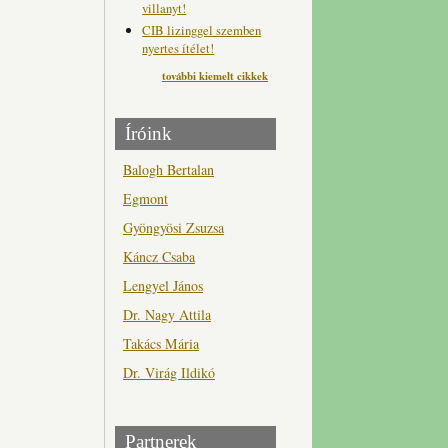
villanyt!
CIB lizinggel szemben
nyertes ítélet!
további kiemelt cikkek
Íróink
Balogh Bertalan
Egmont
Gyöngyösi Zsuzsa
Káncz Csaba
Lengyel János
Dr. Nagy Attila
Takács Mária
Dr. Virág Ildikó
Partnerek