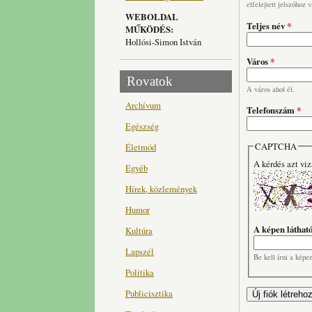
elfelejtett jelszóhoz 
WEBOLDAL
Teljes név
*
MŰKÖDÉS:
Hollósi-Simon István
Város
*
Rovatok
A város ahol él.
Archívum
Telefonszám
*
Egészség
CAPTCHA
Életmód
A kérdés azt viz
Egyéb
Hírek, közlemények
Humor
A képen láthat
Kultúra
Lapszél
Be kell írni a képe
Politika
Publicisztika