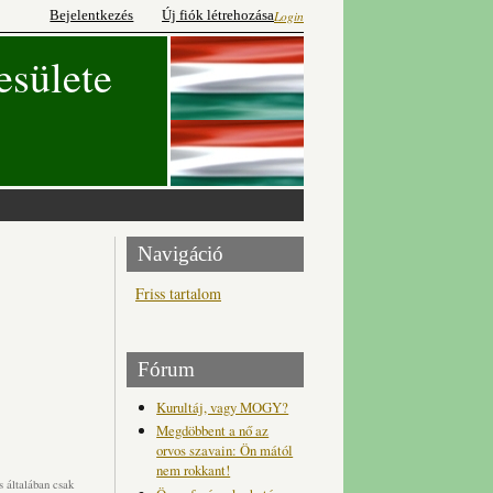
Bejelentkezés
Új fiók létrehozása
Login
esülete
Navigáció
Friss tartalom
Fórum
Kurultáj, vagy MOGY?
Megdöbbent a nő az
orvos szavain: Ön mától
nem rokkant!
 általában csak