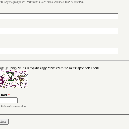
való segítségnyújtásra, valamint a kért értesítésekhez lesz használva.
sgálja, hogy valós látogató vagy robot szeretné az űrlapot beküldeni.
ó kód
*
n látható karaktereket.