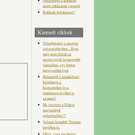
Összefogás a korhatár
alatti rokkantak jogaiért
Rokkant holokauszt?
Kiemelt cikkek
Világbotrány a magyar
egészségügyben – Ilyet
még nem láttak az
ország egyik legnagyobb
városában, egy fontos
megyszékhelyen
Holnaptól a munkáltató
kirúghatja a
kismamákat és a
táppénzen lévőket is
azonnal!
Mi vezetett a Fidesz
nagyarányú
győzelméhez?!
Valami beindult Trianon
ügyében is.
Oltás, vagy meghalsz'