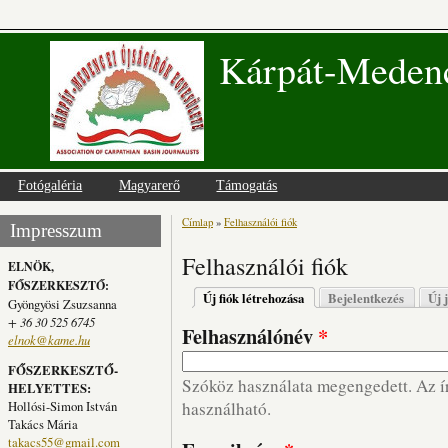
Kárpát-Medenc
Fotógaléria
Magyarerő
Támogatás
Címlap
»
Felhasználói fiók
Jelenlegi hely
Impresszum
Felhasználói fiók
ELNÖK,
FŐSZERKESZTŐ:
Elsődleges fülek
Új fiók létrehozása
(aktív fül)
Bejelentkezés
Új 
Gyöngyösi Zsuzsanna
+ 36 30 525 6745
Felhasználónév
*
elnok@kame.hu
FŐSZERKESZTŐ-
Szóköz használata megengedett. Az írá
HELYETTES:
Hollósi-Simon István
használható.
Takács Mária
takacs55@gmail.com