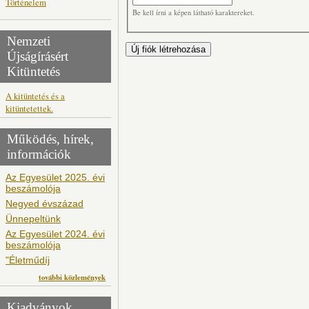
Történelem
Be kell írni a képen látható karaktereket.
Nemzeti
Újságírásért
Kitüntetés
A kitüntetés és a
kitüntetettek.
Működés, hírek,
információk
Az Egyesület 2025. évi
beszámolója
Negyed évszázad
Ünnepeltünk
Az Egyesület 2024. évi
beszámolója
"Életműdíj
további közlemények
Kiadványok