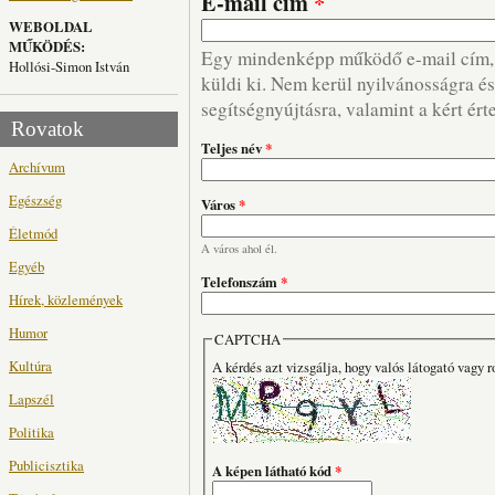
E-mail cím
*
WEBOLDAL
MŰKÖDÉS:
Egy mindenképp működő e-mail cím, m
Hollósi-Simon István
küldi ki. Nem kerül nyilvánosságra és 
segítségnyújtásra, valamint a kért ért
Rovatok
Teljes név
*
Archívum
Egészség
Város
*
Életmód
A város ahol él.
Egyéb
Telefonszám
*
Hírek, közlemények
Humor
CAPTCHA
Kultúra
A kérdés azt vizsgálja, hogy valós látogató vagy r
Lapszél
Politika
Publicisztika
A képen látható kód
*