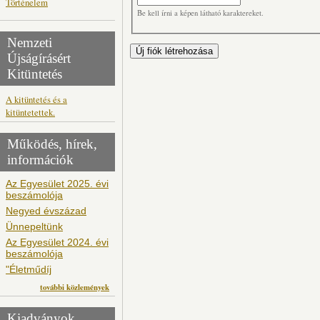
Történelem
Be kell írni a képen látható karaktereket.
Nemzeti
Újságírásért
Kitüntetés
A kitüntetés és a
kitüntetettek.
Működés, hírek,
információk
Az Egyesület 2025. évi
beszámolója
Negyed évszázad
Ünnepeltünk
Az Egyesület 2024. évi
beszámolója
"Életműdíj
további közlemények
Kiadványok