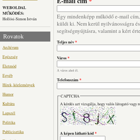
E-mail cím
*
WEBOLDAL
MŰKÖDÉS:
Egy mindenképp működő e-mail cím, m
Hollósi-Simon István
küldi ki. Nem kerül nyilvánosságra és 
segítségnyújtásra, valamint a kért ért
Rovatok
Teljes név
*
Archívum
Egészség
Város
*
Életmód
A város ahol él.
Egyéb
Telefonszám
*
Hírek, közlemények
Humor
CAPTCHA
Kultúra
A kérdés azt vizsgálja, hogy valós látogató vagy r
Lapszél
Politika
Publicisztika
A képen látható kód
*