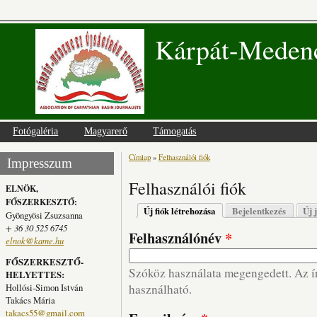
Kárpát-Medenc
Fotógaléria
Magyarerő
Támogatás
Címlap
»
Felhasználói fiók
Jelenlegi hely
Impresszum
Felhasználói fiók
ELNÖK,
FŐSZERKESZTŐ:
Elsődleges fülek
Új fiók létrehozása
(aktív fül)
Bejelentkezés
Új 
Gyöngyösi Zsuzsanna
+ 36 30 525 6745
Felhasználónév
*
elnok@kame.hu
FŐSZERKESZTŐ-
Szóköz használata megengedett. Az írá
HELYETTES:
Hollósi-Simon István
használható.
Takács Mária
takacs55@gmail.com