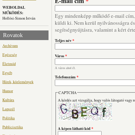
E-mail cím
*
WEBOLDAL
MŰKÖDÉS:
Egy mindenképp működő e-mail cím, m
Hollósi-Simon István
küldi ki. Nem kerül nyilvánosságra és 
segítségnyújtásra, valamint a kért ért
Rovatok
Teljes név
*
Archívum
Egészség
Város
*
Életmód
A város ahol él.
Egyéb
Telefonszám
*
Hírek, közlemények
Humor
CAPTCHA
Kultúra
A kérdés azt vizsgálja, hogy valós látogató vagy r
Lapszél
Politika
Publicisztika
A képen látható kód
*