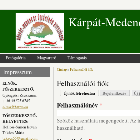
Kárpát-Medenc
Fotógaléria
Magyarerő
Támogatás
Címlap
»
Felhasználói fiók
Jelenlegi hely
Impresszum
Felhasználói fiók
ELNÖK,
FŐSZERKESZTŐ:
Elsődleges fülek
Új fiók létrehozása
(aktív fül)
Bejelentkezés
Új 
Gyöngyösi Zsuzsanna
+ 36 30 525 6745
Felhasználónév
*
elnok@kame.hu
FŐSZERKESZTŐ-
Szóköz használata megengedett. Az írá
HELYETTES:
Hollósi-Simon István
használható.
Takács Mária
takacs55@gmail.com