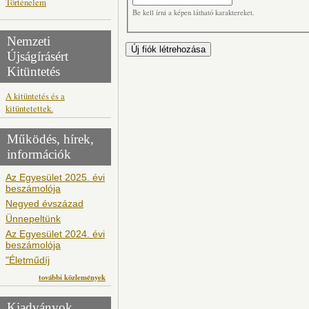
Történelem
Be kell írni a képen látható karaktereket.
Nemzeti
Újságírásért
Kitüntetés
A kitüntetés és a
kitüntetettek.
Működés, hírek,
információk
Az Egyesület 2025. évi
beszámolója
Negyed évszázad
Ünnepeltünk
Az Egyesület 2024. évi
beszámolója
"Életműdíj
további közlemények
Kiadványok