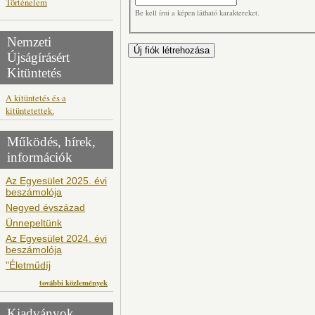
Történelem
Be kell írni a képen látható karaktereket.
Nemzeti
Újságírásért
Kitüntetés
A kitüntetés és a
kitüntetettek.
Működés, hírek,
információk
Az Egyesület 2025. évi
beszámolója
Negyed évszázad
Ünnepeltünk
Az Egyesület 2024. évi
beszámolója
"Életműdíj
további közlemények
Kiadványok