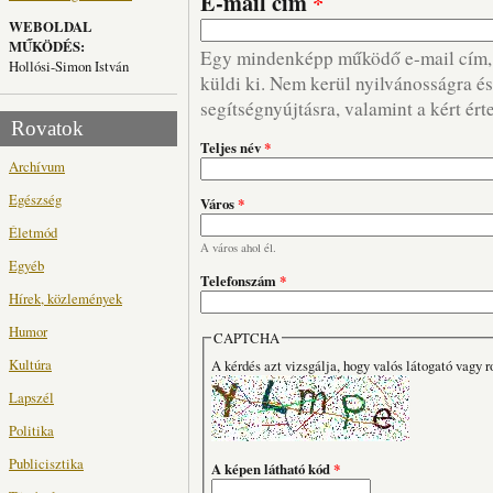
E-mail cím
*
WEBOLDAL
MŰKÖDÉS:
Egy mindenképp működő e-mail cím, m
Hollósi-Simon István
küldi ki. Nem kerül nyilvánosságra és 
segítségnyújtásra, valamint a kért ért
Rovatok
Teljes név
*
Archívum
Egészség
Város
*
Életmód
A város ahol él.
Egyéb
Telefonszám
*
Hírek, közlemények
Humor
CAPTCHA
Kultúra
A kérdés azt vizsgálja, hogy valós látogató vagy r
Lapszél
Politika
Publicisztika
A képen látható kód
*