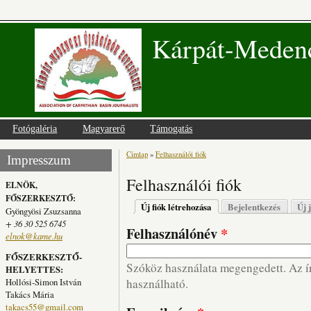
Kárpát-Medenc
Fotógaléria
Magyarerő
Támogatás
Címlap
»
Felhasználói fiók
Jelenlegi hely
Impresszum
Felhasználói fiók
ELNÖK,
FŐSZERKESZTŐ:
Elsődleges fülek
Új fiók létrehozása
(aktív fül)
Bejelentkezés
Új 
Gyöngyösi Zsuzsanna
+ 36 30 525 6745
Felhasználónév
*
elnok@kame.hu
FŐSZERKESZTŐ-
Szóköz használata megengedett. Az írá
HELYETTES:
Hollósi-Simon István
használható.
Takács Mária
takacs55@gmail.com