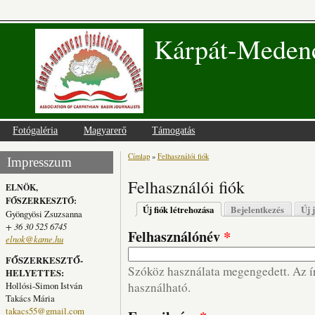
Kárpát-Medenc
Fotógaléria
Magyarerő
Támogatás
Címlap
»
Felhasználói fiók
Jelenlegi hely
Impresszum
Felhasználói fiók
ELNÖK,
FŐSZERKESZTŐ:
Elsődleges fülek
Új fiók létrehozása
(aktív fül)
Bejelentkezés
Új 
Gyöngyösi Zsuzsanna
+ 36 30 525 6745
Felhasználónév
*
elnok@kame.hu
FŐSZERKESZTŐ-
Szóköz használata megengedett. Az írá
HELYETTES:
Hollósi-Simon István
használható.
Takács Mária
takacs55@gmail.com