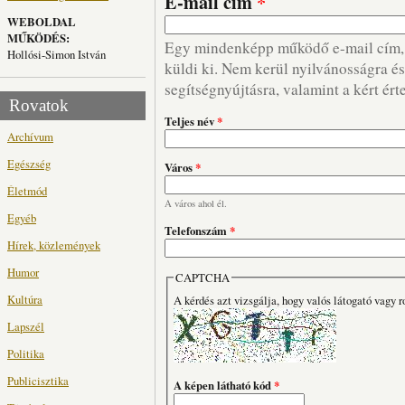
E-mail cím
*
WEBOLDAL
MŰKÖDÉS:
Egy mindenképp működő e-mail cím, m
Hollósi-Simon István
küldi ki. Nem kerül nyilvánosságra és 
segítségnyújtásra, valamint a kért ért
Rovatok
Teljes név
*
Archívum
Egészség
Város
*
Életmód
A város ahol él.
Egyéb
Telefonszám
*
Hírek, közlemények
Humor
CAPTCHA
Kultúra
A kérdés azt vizsgálja, hogy valós látogató vagy r
Lapszél
Politika
Publicisztika
A képen látható kód
*