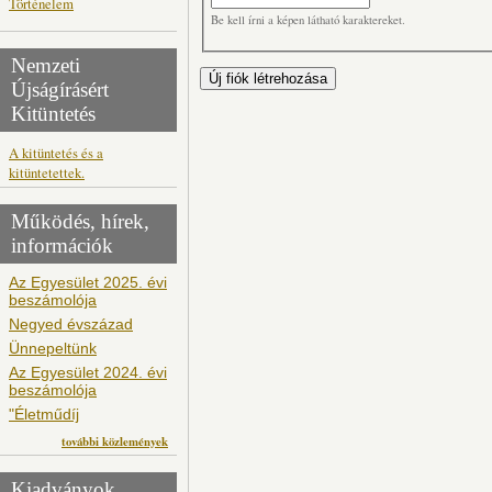
Történelem
Be kell írni a képen látható karaktereket.
Nemzeti
Újságírásért
Kitüntetés
A kitüntetés és a
kitüntetettek.
Működés, hírek,
információk
Az Egyesület 2025. évi
beszámolója
Negyed évszázad
Ünnepeltünk
Az Egyesület 2024. évi
beszámolója
"Életműdíj
további közlemények
Kiadványok