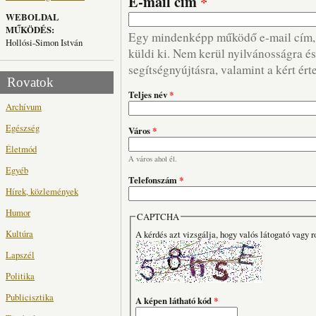
E-mail cím
*
WEBOLDAL
MŰKÖDÉS:
Egy mindenképp működő e-mail cím, m
Hollósi-Simon István
küldi ki. Nem kerül nyilvánosságra és 
segítségnyújtásra, valamint a kért ért
Rovatok
Teljes név
*
Archívum
Egészség
Város
*
Életmód
A város ahol él.
Egyéb
Telefonszám
*
Hírek, közlemények
Humor
CAPTCHA
Kultúra
A kérdés azt vizsgálja, hogy valós látogató vagy r
Lapszél
Politika
Publicisztika
A képen látható kód
*