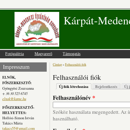
Kárpát-Medenc
Fotógaléria
Magyarerő
Támogatás
Címlap
»
Felhasználói fiók
Jelenlegi hely
Impresszum
Felhasználói fiók
ELNÖK,
FŐSZERKESZTŐ:
Elsődleges fülek
Új fiók létrehozása
(aktív fül)
Bejelentkezés
Új 
Gyöngyösi Zsuzsanna
+ 36 30 525 6745
Felhasználónév
*
elnok@kame.hu
FŐSZERKESZTŐ-
Szóköz használata megengedett. Az írá
HELYETTES:
Hollósi-Simon István
használható.
Takács Mária
takacs55@gmail.com