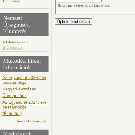
Történelem
Be kell írni a képen látható karaktereket.
Nemzeti
Újságírásért
Kitüntetés
A kitüntetés és a
kitüntetettek.
Működés, hírek,
információk
Az Egyesület 2025. évi
beszámolója
Negyed évszázad
Ünnepeltünk
Az Egyesület 2024. évi
beszámolója
"Életműdíj
további közlemények
Kiadványok