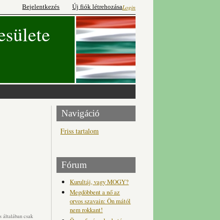
Bejelentkezés
Új fiók létrehozása
Login
esülete
Navigáció
Friss tartalom
Fórum
Kurultáj, vagy MOGY?
Megdöbbent a nő az
orvos szavain: Ön mától
nem rokkant!
 általában csak