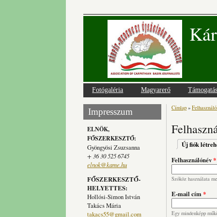
Kár
Fotógaléria
Magyarerő
Támogatá
Címlap
»
Felhasználói
Jelenlegi
Impresszum
Felhaszná
ELNÖK,
FŐSZERKESZTŐ:
Elsődlege
Új fiók létre
Gyöngyösi Zsuzsanna
+ 36 30 525 6745
Felhasználónév
*
elnok@kame.hu
FŐSZERKESZTŐ-
Szóköz használata meg
HELYETTES:
E-mail cím
*
Hollósi-Simon István
Takács Mária
takacs55@gmail.com
Egy mindenképp működ