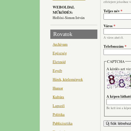
elfelejtett jelszóhoz 
WEBOLDAL
Teljes név
*
MŰKÖDÉS:
Hollósi-Simon István
Város
*
Rovatok
A város ahol él.
Archívum
Telefonszám
*
Egészség
CAPTCHA
Életmód
A kérdés azt viz
Egyéb
Hírek, közlemények
Humor
A képen láthat
Kultúra
Lapszél
Be kell írni a képe
Politika
Publicisztika