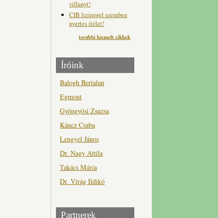
villanyt!
CIB lizinggel szemben
nyertes ítélet!
további kiemelt cikkek
Íróink
Balogh Bertalan
Egmont
Gyöngyösi Zsuzsa
Káncz Csaba
Lengyel János
Dr. Nagy Attila
Takács Mária
Dr. Virág Ildikó
Partnerek