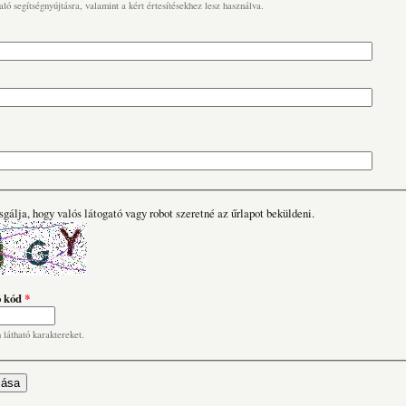
való segítségnyújtásra, valamint a kért értesítésekhez lesz használva.
sgálja, hogy valós látogató vagy robot szeretné az űrlapot beküldeni.
ó kód
*
n látható karaktereket.