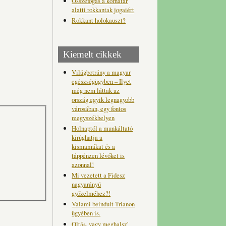
Összefogás a korhatár
alatti rokkantak jogaiért
Rokkant holokauszt?
Kiemelt cikkek
Világbotrány a magyar
egészségügyben – Ilyet
még nem láttak az
ország egyik legnagyobb
városában, egy fontos
megyszékhelyen
Holnaptól a munkáltató
kirúghatja a
kismamákat és a
táppénzen lévőket is
azonnal!
Mi vezetett a Fidesz
nagyarányú
győzelméhez?!
Valami beindult Trianon
ügyében is.
Oltás, vagy meghalsz'